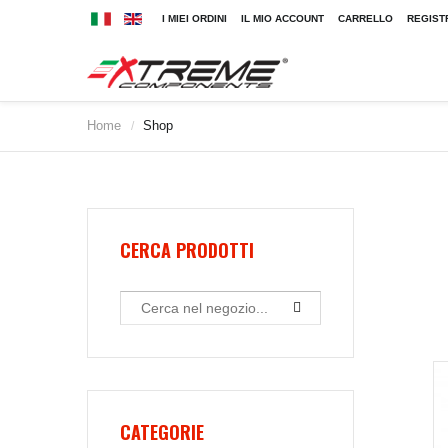
I MIEI ORDINI
IL MIO ACCOUNT
CARRELLO
REGIST
Home
Shop
/
2009
2010
2011
2012
2013
CERCA PRODOTTI
2014
2015
2016
2017
2018
2019
CATEGORIE
2020