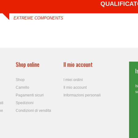
QUALIFICA
EXTREME COMPONENTS
Shop online
Il mio account
I
Shop
I miei ordini
I
Carrello
Il mio account
s
Pagamenti sicuri
Informazioni personali
ti
Spedizioni
ne
Condizioni di vendita