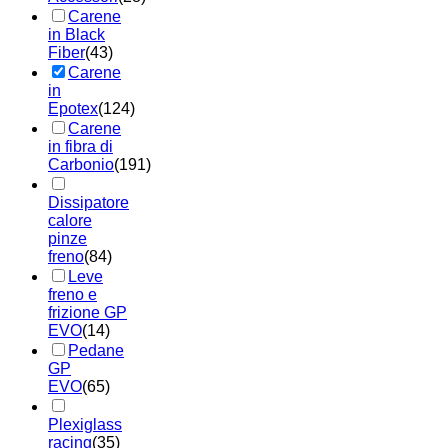
Carene
in Black
Fiber
(43)
Carene
in
Epotex
(124)
Carene
in fibra di
Carbonio
(191)
Dissipatore
calore
pinze
freno
(84)
Leve
freno e
frizione GP
EVO
(14)
Pedane
GP
EVO
(65)
Plexiglass
racing
(35)