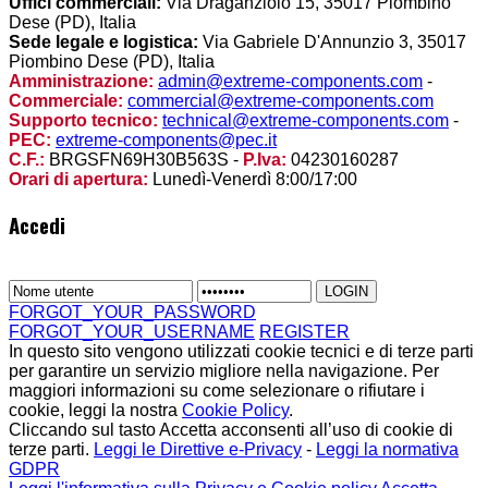
Uffici commerciali:
Via Draganziolo 15, 35017 Piombino
Dese (PD), Italia
Sede legale e logistica:
Via Gabriele D'Annunzio 3, 35017
Piombino Dese (PD), Italia
Amministrazione:
admin@extreme-components.com
-
Commerciale:
commercial@extreme-components.com
Supporto tecnico:
technical@extreme-components.com
-
PEC:
extreme-components@pec.it
C.F.:
BRGSFN69H30B563S -
P.Iva:
04230160287
Orari di apertura:
Lunedì-Venerdì 8:00/17:00
Accedi
FORGOT_YOUR_PASSWORD
FORGOT_YOUR_USERNAME
REGISTER
In questo sito vengono utilizzati cookie tecnici e di terze parti
per garantire un servizio migliore nella navigazione. Per
maggiori informazioni su come selezionare o rifiutare i
cookie, leggi la nostra
Cookie Policy
.
Cliccando sul tasto Accetta acconsenti all’uso di cookie di
terze parti.
Leggi le Direttive e-Privacy
-
Leggi la normativa
GDPR