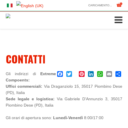
CARICAMENTO...
CONTATTI
Gli indirizzi di
Extreme
F
T
P
L
W
E
S
Compoents:
a
w
i
i
h
m
h
Uffici commerciali:
Via Draganziolo 15, 35017 Piombino Dese
c
i
n
n
a
a
a
(PD), Italia
e
t
t
k
t
i
r
Sede legale e logistica:
Via Gabriele D'Annunzio 3, 35017
b
t
e
e
s
l
e
Piombino Dese (PD), Italia
o
e
r
d
A
o
r
e
I
p
Gli orari di apertura sono:
Lunedì-Venerdì
8:00/17:00
k
s
n
p
t