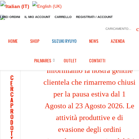
I MIEI ORDINI
IL MIO ACCOUNT
CARRELLO
REGISTRATI / ACCOUNT
CARICAMENTO...
Home
Shop
Plexiglass racing
/
/
HOME
SHOP
SUZUKI RYUYO
NEWS
AZIENDA
PALMARES
OUTLET
CONTATTI
Informiamo la nostra gentile
C
clientela che rimarremo chiusi
E
R
per la pausa estiva dal 1
C
A
P
Agosto al 23 Agosto 2026. Le
R
O
attività produttive e di
D
O
evasione degli ordini
T