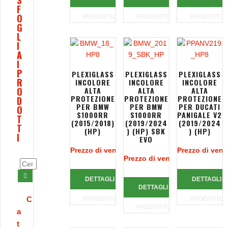
S
F
O
PRODOTTO
PRODOTTO
PRODOTTO
G
L
I
A
I
P
PLEXIGLASS
PLEXIGLASS
PLEXIGLASS
R
INCOLORE
INCOLORE
INCOLORE
O
ALTA
ALTA
ALTA
PROTEZIONE
PROTEZIONE
PROTEZIONE
D
PER BMW
PER BMW
PER DUCATI
O
S1000RR
S1000RR
PANIGALE V2
T
(2015/2018)
(2019/2024
(2019/2024
T
(HP)
) (HP) SBK
) (HP)
I
EVO
Prezzo di vendita:
99,32 €
Prezzo di vend
Prezzo di vendita:
103,99 €
DETTAGLI
DETTAGLI
DETTAGLI
C
PRODOTTO
PRODOTTO
PRODOTTO
a
t