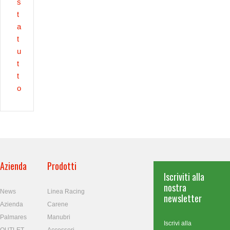
s
t
a
t
u
t
t
o
Azienda
Prodotti
Iscriviti alla
nostra
News
Linea Racing
newsletter
Azienda
Carene
Palmares
Manubri
Iscrivi alla