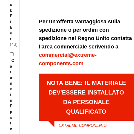
c
k
F
Per un'offerta vantaggiosa sulla
i
b
spedizione o per ordini con
e
spedizione nel Regno Unito contatta
r
(43)
l'area commerciale scrivendo a
commercial@extreme-
C
components.com
a
r
e
NOTA BENE: IL MATERIALE
n
e
DEV'ESSERE INSTALLATO
i
n
DA PERSONALE
E
QUALIFICATO
p
o
t
EXTREME COMPONENTS
e