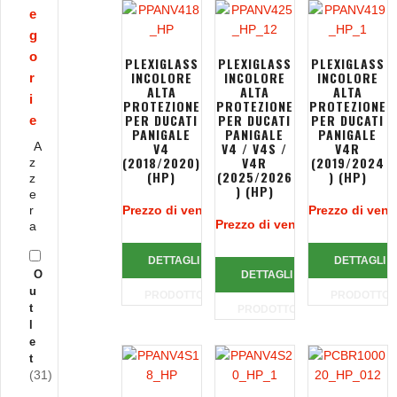
e
g
o
PLEXIGLASS
PLEXIGLASS
PLEXIGLASS
INCOLORE
INCOLORE
INCOLORE
r
ALTA
ALTA
ALTA
i
PROTEZIONE
PROTEZIONE
PROTEZIONE
PER DUCATI
PER DUCATI
PER DUCATI
e
PANIGALE
PANIGALE
PANIGALE
A
V4
V4 / V4S /
V4R
(2018/2020)
V4R
(2019/2024
z
(HP)
(2025/2026
) (HP)
z
) (HP)
e
r
Prezzo di vendita:
99,32 €
Prezzo di vend
Prezzo di vendita:
99,32 €
a
DETTAGLI
DETTAGLI
O
DETTAGLI
u
PRODOTTO
PRODOTTO
t
PRODOTTO
l
e
t
(31)