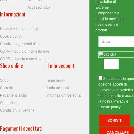
OUTLET
Accessori
newsletter di
Accessori box
Extreme
Informazioni
Components e
ricevi le novità sui
nostri eventi e
Privacy e Cookie policy
prodotti.
Cookie policy
Condizioni generali d'uso
GDPR modulo di richiesta dati
GDPR richiesta cancellazione
Shop online
Il mio account
Selezionando que
Shop
I miei ordini
opzione accetti di
Carrello
Il mio account
ricevere la newsletter
Pagamenti sicuri
Informazioni personali
del nostro sito e accett
la nostra Privacy e
Spedizioni
Cookie policy
Condizioni di vendita
Pagamenti accettati