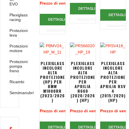
Prezzo di vendita:
92,31 €
EVO
DETTAGLI
Plexiglass
DETTAGLI
racing
DETTAGLI
PRODOTTO
PRODOTTO
Protezioni
PRODOTTO
leva
Protezioni
motore
Protezioni
PLEXIGLASS
PLEXIGLASS
PLEXIGLASS
pompa
INCOLORE
INCOLORE
INCOLORE
freno
ALTA
ALTA
ALTA
PROTEZIONE
PROTEZIONE
PROTEZIONE
(HP) PER
PER
PER
Ricambi
BMW
APRILIA
APRILIA RSV
M1000RR
R660
4
Semimanubri
(2023/2026
(2020/2026
(2015/2020)
)
) (HP)
(HP)
Prezzo di vendita:
Prezzo di vendita:
108,66 €
Prezzo di vend
99,32 €
DETTAGLI
DETTAGLI
DETTAGLI