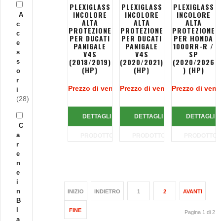
PLEXIGLASS
PLEXIGLASS
PLEXIGLASS
INCOLORE
INCOLORE
INCOLORE
A
ALTA
ALTA
ALTA
c
PROTEZIONE
PROTEZIONE
PROTEZIONE
c
PER DUCATI
PER DUCATI
PER HONDA
e
PANIGALE
PANIGALE
1000RR-R /
s
V4S
V4S
SP
(2018/2019)
(2020/2021)
(2020/2026
s
(HP)
(HP)
) (HP)
o
r
Prezzo di vendita:
Prezzo di vendita:
99,32 €
Prezzo di vend
99,32 €
i
(28)
DETTAGLI
DETTAGLI
DETTAGLI
C
a
PRODOTTO
PRODOTTO
PRODOTTO
r
e
n
e
i
n
INIZIO
INDIETRO
1
2
AVANTI
B
l
FINE
Pagina 1 di 2
a