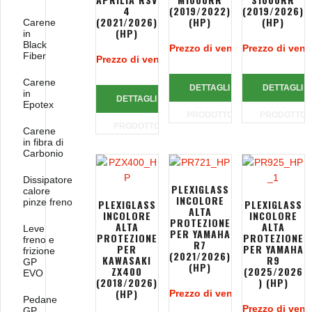
4
(2019/2022)
(2019/2026)
(2021/2026)
(HP)
(HP)
Carene
(HP)
in
Black
Prezzo di vendita:
Prezzo di vend
108,66 €
Fiber
Prezzo di vendita:
99,32 €
Carene
DETTAGLI
DETTAGLI
in
DETTAGLI
Epotex
PRODOTTO
PRODOTTO
PRODOTTO
Carene
in fibra di
Carbonio
Dissipatore
PLEXIGLASS
calore
INCOLORE
pinze freno
PLEXIGLASS
PLEXIGLASS
ALTA
INCOLORE
INCOLORE
PROTEZIONE
ALTA
ALTA
Leve
PER YAMAHA
PROTEZIONE
PROTEZIONE
freno e
R7
PER
PER YAMAHA
frizione
(2021/2026)
KAWASAKI
R9
GP
(HP)
ZX400
(2025/2026
EVO
(2018/2026)
) (HP)
(HP)
Prezzo di vendita:
99,32 €
Pedane
Prezzo di vend
GP