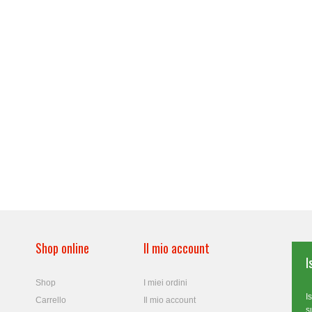
Shop online
Il mio account
I
Shop
I miei ordini
I
Carrello
Il mio account
s