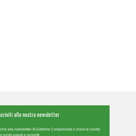
scriviti alla nostra newsletter
scrivi alla newsletter di Extreme Components e ricevi le novità
ui nostri eventi e prodotti.