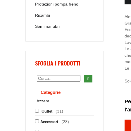
Protezioni pompa freno
Ricambi
Ale
Gra
Semimanubri
Ess
ded
Lav
Le 
che
SFOGLIA I PRODOTTI
man
Le 
Sol
Categorie
Azzera
Pe
l'
(31)
Outlet
(28)
Accessori