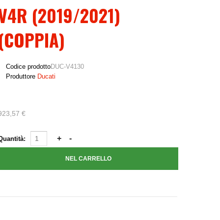
V4R (2019/2021)
(COPPIA)
Codice prodotto
DUC-V4130
Produttore
Ducati
923,57 €
Quantità: