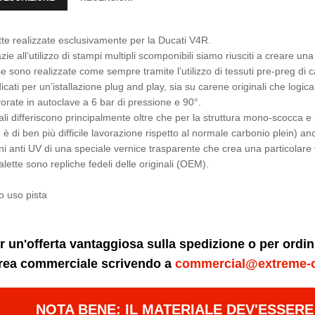
tte realizzate esclusivamente per la Ducati V4R.
zie all’utilizzo di stampi multipli scomponibili siamo riusciti a creare u
e sono realizzate come sempre tramite l’utilizzo di tessuti pre-preg di 
icati per un’istallazione plug and play, sia su carene originali che logic
orate in autoclave a 6 bar di pressione e 90°.
ali differiscono principalmente oltre che per la struttura mono-scocca e l
 è di ben più difficile lavorazione rispetto al normale carbonio plein) anc
i anti UV di una speciale vernice trasparente che crea una particolare 
alette sono repliche fedeli delle originali (OEM).
o uso pista
r un'offerta vantaggiosa sulla spedizione o per ordi
area commerciale scrivendo a
commercial@extreme-
NOTA BENE: IL MATERIALE DEV'ESSER