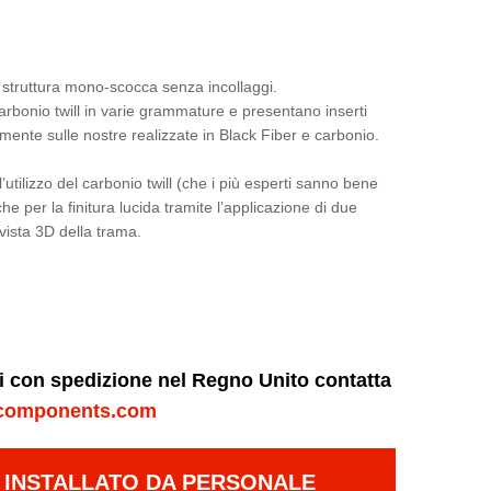
na struttura mono-scocca senza incollaggi.
carbonio twill in varie grammature e presentano inserti
amente sulle nostre realizzate in Black Fiber e carbonio.
’utilizzo del carbonio twill (che i più esperti sanno bene
he per la finitura lucida tramite l’applicazione di due
vista 3D della trama.
ni con spedizione nel Regno Unito contatta
components.com
E INSTALLATO DA PERSONALE