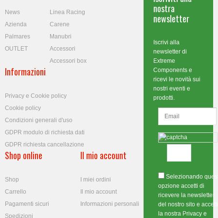
nostra
News
Linea Racing
newsletter
Azienda
Carene
Palmares
Manubri
Iscrivi alla
OUTLET
Accessori
newsletter di
Accessori box
Extreme
Informazioni
Components e
ricevi le novità sui
nostri eventi e
Privacy e Cookie policy
prodotti.
Cookie policy
Condizioni generali d'uso
GDPR modulo di richiesta dati
GDPR richiesta cancellazione
Shop online
Il mio account
Selezionando ques
Shop
I miei ordini
opzione accetti di
Carrello
Il mio account
ricevere la newsletter
Pagamenti sicuri
Informazioni personali
del nostro sito e accett
la nostra Privacy e
Spedizioni