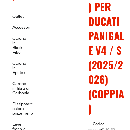
) PER
DUCATI
Outlet
Accessori
PANIGAL
Carene
in
E V4 / S
Black
Fiber
(2025/2
Carene
in
Epotex
026)
Carene
in fibra di
(COPPIA
Carbonio
)
Dissipatore
calore
pinze freno
Leve
Codice
freno e
prodotto
DUC-32