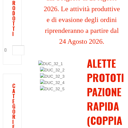
R
O
2026. Le attività produttive
D
O
e di evasione degli ordini
T
T
riprenderanno a partire dal
I
24 Agosto 2026.
ALETTE
PROTOTI
C
PAZIONE
A
T
E
RAPIDA
G
O
(COPPIA
R
I
E