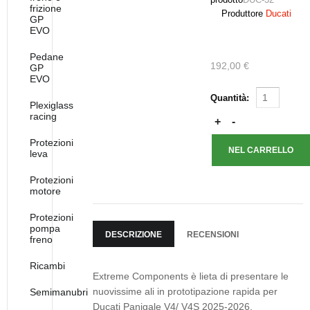
frizione
Produttore
Ducati
GP
EVO
Pedane
192,00 €
GP
EVO
Quantità:
Plexiglass
racing
Protezioni
leva
Protezioni
motore
Protezioni
pompa
DESCRIZIONE
RECENSIONI
freno
Ricambi
Extreme Components è lieta di presentare le
nuovissime ali in prototipazione rapida per
Semimanubri
Ducati Panigale V4/ V4S 2025-2026.