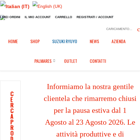
I MIEI ORDINI
IL MIO ACCOUNT
CARRELLO
REGISTRATI / ACCOUNT
CARICAMENTO...
Home
Shop
Carene in Epotex
/
/
/
HOME
SHOP
SUZUKI RYUYO
NEWS
AZIENDA
Ali Epotex per BMW M1000RR (2020/2022) (coppia)
PALMARES
OUTLET
CONTATTI
Informiamo la nostra gentile
C
clientela che rimarremo chiusi
E
R
per la pausa estiva dal 1
C
A
P
Agosto al 23 Agosto 2026. Le
R
O
attività produttive e di
D