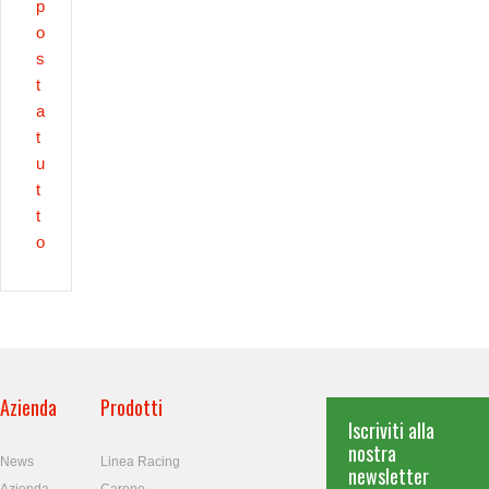
p
o
s
t
a
t
u
t
t
o
Azienda
Prodotti
Iscriviti alla
nostra
News
Linea Racing
newsletter