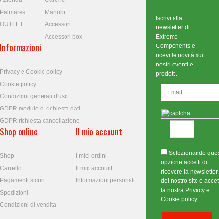
Azienda
Carene
Palmares
Manubri
Iscrivi alla
OUTLET
Accessori
newsletter di
Accessori box
Extreme
Informazioni
Components e
ricevi le novità sui
nostri eventi e
Privacy e Cookie policy
prodotti.
Cookie policy
Condizioni generali d'uso
GDPR modulo di richiesta dati
GDPR richiesta cancellazione
Shop online
Il mio account
Selezionando que
Shop
I miei ordini
opzione accetti di
Carrello
Il mio account
ricevere la newsletter
Pagamenti sicuri
Informazioni personali
del nostro sito e accett
la nostra Privacy e
Spedizioni
Cookie policy
Condizioni di vendita