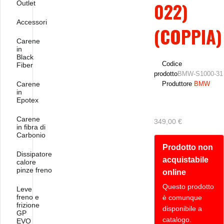
022)
Outlet
Accessori
(COPPIA)
Carene
in
Black
Codice
Fiber
prodotto
BMW-S1000-31
Carene
Produttore
BMW
in
Epotex
Carene
349,00 €
in fibra di
Carbonio
Prodotto non
Dissipatore
acquistabile
calore
pinze freno
online
Questo prodotto
Leve
freno e
è comunque
frizione
disponibile a
GP
catalogo.
EVO