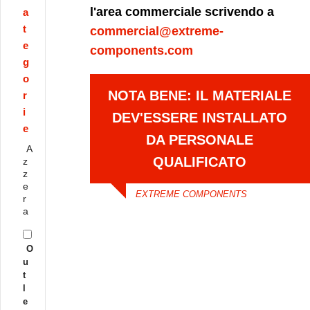
l'area commerciale scrivendo a
a
t
commercial@extreme-
e
components.com
g
o
NOTA BENE: IL MATERIALE
r
i
DEV'ESSERE INSTALLATO
e
DA PERSONALE
A
QUALIFICATO
z
z
e
EXTREME COMPONENTS
r
a
O
u
t
l
e