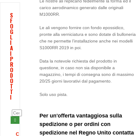
Le nostre ali replicano fedelmente la forma ed il
carico aerodinamico generato dalle originali
S
M1000RR.
F
O
Le ali vengono fornire con fondo epossidico,
G
pronte alla verniciatura e sono dotate di bulloneria
L
I
che ne permette l’installazione anche nei modelli
A
S1000RR 2019 in poi.
I
P
Data la notevole richiesta del prodotto in
R
questione, in caso non sia disponibile a
O
D
magazzino, i tempi di consegna sono di massimo
O
20/25 giorni lavorativi dal pagamento.
T
T
Solo uso pista.
I
Per un'offerta vantaggiosa sulla
spedizione o per ordini con
spedizione nel Regno Unito contatta
C