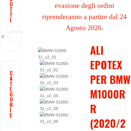
O
evasione degli ordini
T
T
riprenderanno a partire dal 24
I
Agosto 2026.
ALI
EPOTEX
C
PER BMW
A
T
E
M1000R
G
O
R
R
I
E
(2020/2