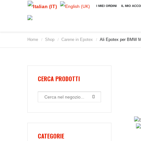
I MIEI ORDINI
IL MIO ACC
Home
Shop
Carene in Epotex
Ali Epotex per BMW M
/
/
/
CERCA PRODOTTI
CATEGORIE