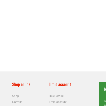
Shop online
Il mio account
I
Shop
I miei ordini
I
Carrello
Il mio account
s