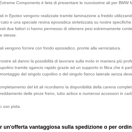
Extreme Components è lieta di presentare le nuovissime ali per BMW
ali in Epotex vengono realizzate tramite laminazione a freddo utilizzando 
cato e una speciale resina epossidica sintetizzata su nostre specifiche
sti due fattori ci hanno permesso di ottenere pesi estremamente conte
le stesse.
ali vengono fornire con fondo epossidico, pronte alla verniciatura.
nostre ali danno la possibilità di lavorare sulla moto in maniera più prof
cupolino tramite sgancio rapido grazie ad un supporto in fibra che è part
smontaggio del singolo cupolino o del singolo fianco laterale senza deve
ompletamento del kit ali ricordiamo la disponibilità della carena complet
freddamento delle pinze freno, tubo airbox e numerosi accessori in carbo
o uso pista.
r un'offerta vantaggiosa sulla spedizione o per ordi