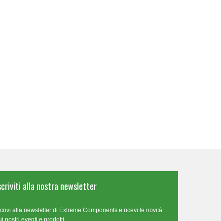
scriviti alla nostra newsletter
scrivi alla newsletter di Extreme Components e ricevi le novità
ui nostri eventi e prodotti.