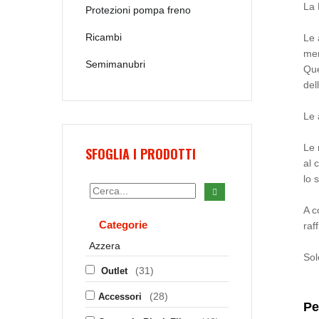
La 
Protezioni pompa freno
Ricambi
Le 
mer
Semimanubri
Que
del
Le 
Le 
SFOGLIA I PRODOTTI
al 
lo 
A c
Categorie
raf
Azzera
Sol
(31)
Outlet
(28)
Accessori
Pe