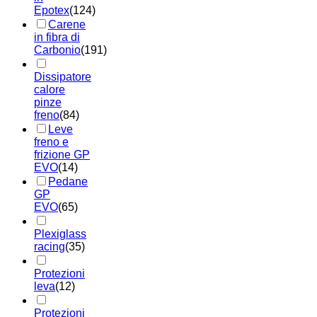
Epotex
(124)
Carene
in fibra di
Carbonio
(191)
Dissipatore
calore
pinze
freno
(84)
Leve
freno e
frizione GP
EVO
(14)
Pedane
GP
EVO
(65)
Plexiglass
racing
(35)
Protezioni
leva
(12)
Protezioni