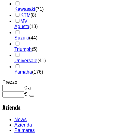
Kawasaki
(71)
KTM
(8)
MV
Agusta
(13)
Suzuki
(44)
Triumph
(5)
Universale
(41)
Yamaha
(176)
Prezzo
€
a
€
Azienda
News
Azienda
Palmares