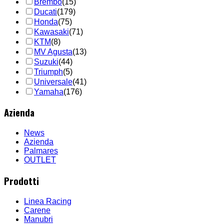
Brembo
(15)
Ducati
(179)
Honda
(75)
Kawasaki
(71)
KTM
(8)
MV Agusta
(13)
Suzuki
(44)
Triumph
(5)
Universale
(41)
Yamaha
(176)
Azienda
News
Azienda
Palmares
OUTLET
Prodotti
Linea Racing
Carene
Manubri