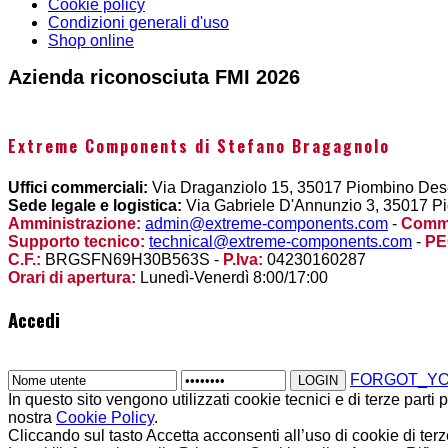
Cookie policy
Condizioni generali d'uso
Shop online
Azienda riconosciuta FMI 2026
Extreme Components di Stefano Bragagnolo
Uffici commerciali:
Via Draganziolo 15, 35017 Piombino Dese 
Sede legale e logistica:
Via Gabriele D'Annunzio 3, 35017 Pi
Amministrazione:
admin@extreme-components.com
-
Comme
Supporto tecnico:
technical@extreme-components.com
-
PE
C.F.:
BRGSFN69H30B563S -
P.Iva:
04230160287
Orari di apertura:
Lunedì-Venerdì 8:00/17:00
Accedi
FORGOT_Y
In questo sito vengono utilizzati cookie tecnici e di terze parti
nostra
Cookie Policy
.
Cliccando sul tasto Accetta acconsenti all’uso di cookie di terz