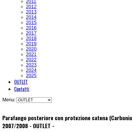
2011
2012
2013
2014
2015
2016
2017
2018
2019
2020
2021
2022
2023
2024
2025
OUTLET
Contatti
Menu:
Parafango posteriore con protezione catena (Carbonio
2007/2008 - OUTLET -