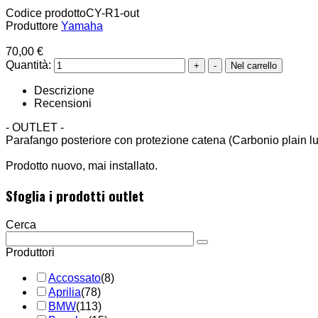
Codice prodotto
CY-R1-out
Produttore
Yamaha
70,00 €
Quantità:
Descrizione
Recensioni
- OUTLET -
Parafango posteriore con protezione catena (Carbonio plain 
Prodotto nuovo, mai installato.
Sfoglia i prodotti outlet
Cerca
Produttori
Accossato
(8)
Aprilia
(78)
BMW
(113)