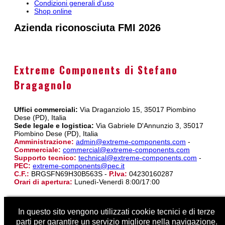
Condizioni generali d'uso
Shop online
Azienda riconosciuta FMI 2026
Extreme Components di Stefano
Bragagnolo
Uffici commerciali:
Via Draganziolo 15, 35017 Piombino
Dese (PD), Italia
Sede legale e logistica:
Via Gabriele D'Annunzio 3, 35017
Piombino Dese (PD), Italia
Amministrazione:
admin@extreme-components.com
-
Commerciale:
commercial@extreme-components.com
Supporto tecnico:
technical@extreme-components.com
-
PEC:
extreme-components@pec.it
C.F.:
BRGSFN69H30B563S -
P.Iva:
04230160287
Orari di apertura:
Lunedì-Venerdì 8:00/17:00
In questo sito vengono utilizzati cookie tecnici e di terze
parti per garantire un servizio migliore nella navigazione.