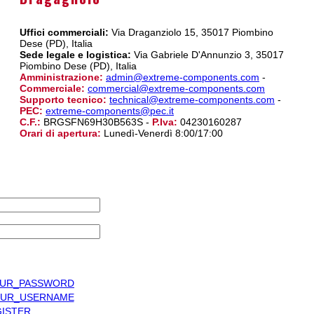
Uffici commerciali:
Via Draganziolo 15, 35017 Piombino
Dese (PD), Italia
Sede legale e logistica:
Via Gabriele D'Annunzio 3, 35017
Piombino Dese (PD), Italia
Amministrazione:
admin@extreme-components.com
-
Commerciale:
commercial@extreme-components.com
Supporto tecnico:
technical@extreme-components.com
-
PEC:
extreme-components@pec.it
C.F.:
BRGSFN69H30B563S -
P.Iva:
04230160287
Orari di apertura:
Lunedì-Venerdì 8:00/17:00
UR_PASSWORD
UR_USERNAME
ISTER