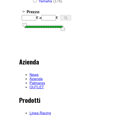
Yamaha
(176)
Prezzo
€
a
€
Azienda
News
Azienda
Palmares
OUTLET
Prodotti
Linea Racing