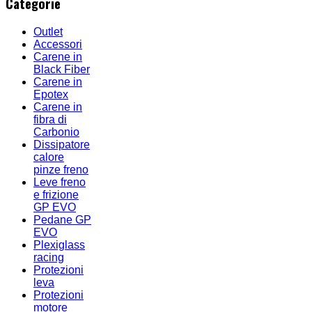
Categorie
Outlet
Accessori
Carene in
Black Fiber
Carene in
Epotex
Carene in
fibra di
Carbonio
Dissipatore
calore
pinze freno
Leve freno
e frizione
GP EVO
Pedane GP
EVO
Plexiglass
racing
Protezioni
leva
Protezioni
motore