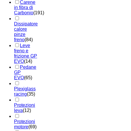
Carene
in fibra di
Carbonio
(191)
Dissipatore
calore
pinze
freno
(84)
Leve
freno e
frizione GP
EVO
(14)
Pedane
GP
EVO
(65)
Plexiglass
racing
(35)
Protezioni
leva
(12)
Protezioni
motore
(69)