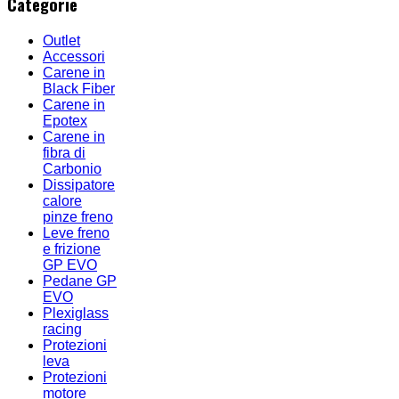
Categorie
Outlet
Accessori
Carene in
Black Fiber
Carene in
Epotex
Carene in
fibra di
Carbonio
Dissipatore
calore
pinze freno
Leve freno
e frizione
GP EVO
Pedane GP
EVO
Plexiglass
racing
Protezioni
leva
Protezioni
motore