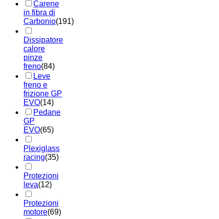
Carene
in fibra di
Carbonio
(191)
Dissipatore
calore
pinze
freno
(84)
Leve
freno e
frizione GP
EVO
(14)
Pedane
GP
EVO
(65)
Plexiglass
racing
(35)
Protezioni
leva
(12)
Protezioni
motore
(69)