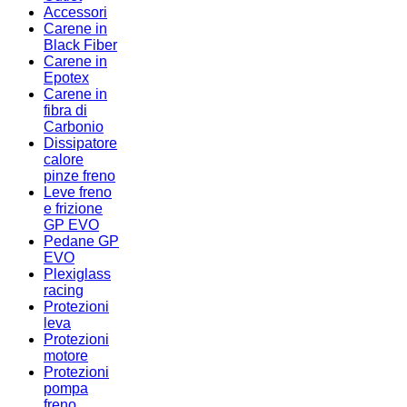
Accessori
Carene in
Black Fiber
Carene in
Epotex
Carene in
fibra di
Carbonio
Dissipatore
calore
pinze freno
Leve freno
e frizione
GP EVO
Pedane GP
EVO
Plexiglass
racing
Protezioni
leva
Protezioni
motore
Protezioni
pompa
freno