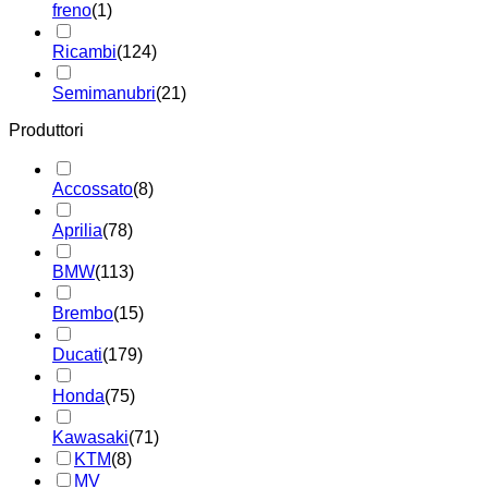
freno
(1)
Ricambi
(124)
Semimanubri
(21)
Produttori
Accossato
(8)
Aprilia
(78)
BMW
(113)
Brembo
(15)
Ducati
(179)
Honda
(75)
Kawasaki
(71)
KTM
(8)
MV