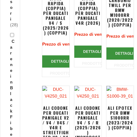
CARBONIO
s
RAPIDA
RAPIDA
TWILL PER
(COPPIA)
(COPPIA)
o
BMW
PER DUCATI
PER DUCATI
r
M1000RR
PANIGALE
PANIGALE
(2020/2022
i
V4 / S
V4R (2026)
) (COPPIA)
(28)
(2025/2026
) (COPPIA)
Prezzo di vendita:
216,00 €
Prezzo di vend
C
Prezzo di vendita:
192,00 €
a
DETTAGLI
r
DETTAGLI
e
DETTAGLI
PRODOTTO
n
PRODOTTO
e
PRODOTTO
i
n
B
l
a
c
ALI CODONE
ALI CODONE
ALI EPOTEX
k
PER DUCATI
PER DUCATI
PER BMW
PANIGALE V2
PANIGALE
S1000RR
F
/ V4 / V4S /
V4 / S / R
(2023/2024
i
V4R E
(2025/2026
) (COPPIA)
b
STREETFIGH
)
e