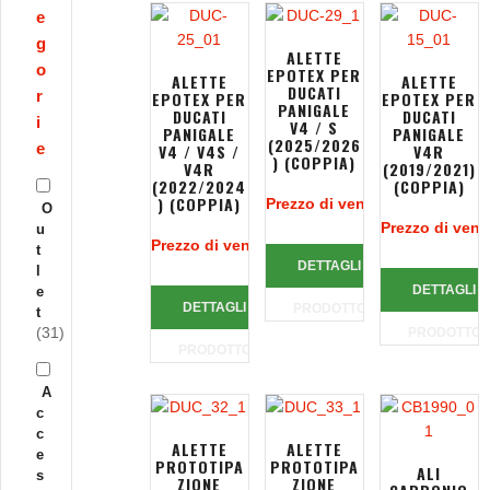
e
g
ALETTE
o
EPOTEX PER
ALETTE
ALETTE
DUCATI
r
EPOTEX PER
EPOTEX PER
PANIGALE
DUCATI
DUCATI
i
V4 / S
PANIGALE
PANIGALE
(2025/2026
e
V4 / V4S /
V4R
) (COPPIA)
V4R
(2019/2021)
(2022/2024
(COPPIA)
) (COPPIA)
Prezzo di vendita:
383,00 €
O
Prezzo di vend
u
Prezzo di vendita:
327,00 €
t
DETTAGLI
l
DETTAGLI
e
DETTAGLI
PRODOTTO
t
(31)
PRODOTTO
PRODOTTO
A
c
c
ALETTE
ALETTE
e
PROTOTIPA
PROTOTIPA
ALI
s
ZIONE
ZIONE