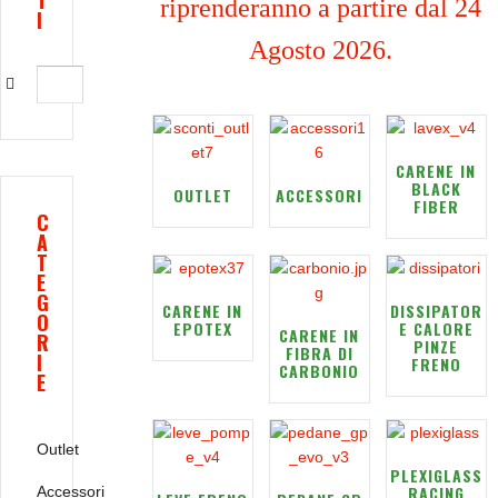
T
riprenderanno a partire dal 24
I
Agosto 2026.
CARENE IN
BLACK
OUTLET
ACCESSORI
FIBER
C
A
T
E
G
CARENE IN
DISSIPATOR
O
EPOTEX
E CALORE
CARENE IN
R
PINZE
FIBRA DI
I
FRENO
CARBONIO
E
Outlet
PLEXIGLASS
RACING
Accessori