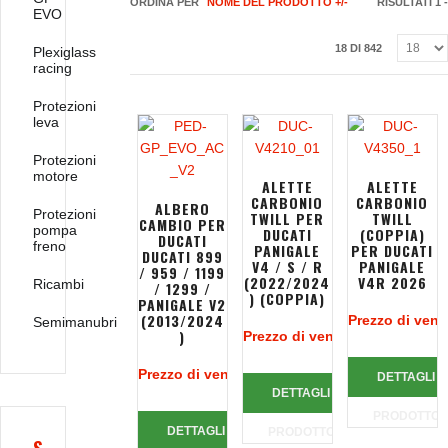
ORDINA PER
NOME DEL PRODOTTO +/-
RISULTATI 1 -
EVO
18 DI 842
Plexiglass
racing
Protezioni
leva
Protezioni
motore
ALETTE
ALETTE
CARBONIO
CARBONIO
ALBERO
Protezioni
TWILL PER
TWILL
CAMBIO PER
pompa
DUCATI
(COPPIA)
DUCATI
freno
PANIGALE
PER DUCATI
DUCATI 899
V4 / S / R
PANIGALE
/ 959 / 1199
(2022/2024
V4R 2026
Ricambi
/ 1299 /
) (COPPIA)
PANIGALE V2
(2013/2024
Prezzo di vend
Semimanubri
)
Prezzo di vendita:
933,45 €
Prezzo di vendita:
51,21 €
DETTAGLI
DETTAGLI
PRODOTTO
DETTAGLI
PRODOTTO