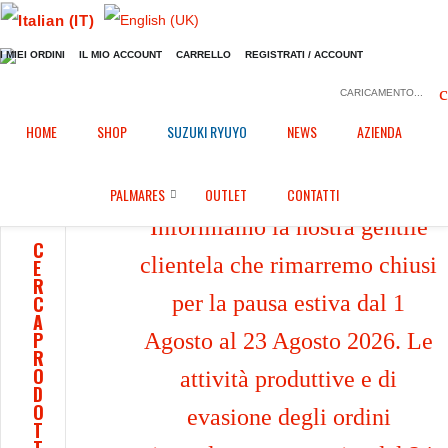
I MIEI ORDINI
IL MIO ACCOUNT
CARRELLO
REGISTRATI / ACCOUNT
CARICAMENTO...
Home
Shop
/
HOME
SHOP
SUZUKI RYUYO
NEWS
AZIENDA
PALMARES
OUTLET
CONTATTI
Informiamo la nostra gentile
C
clientela che rimarremo chiusi
E
R
per la pausa estiva dal 1
C
A
P
Agosto al 23 Agosto 2026. Le
R
O
attività produttive e di
D
O
evasione degli ordini
T