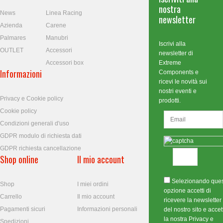
nostra
News
Linea Racing
newsletter
Azienda
Carene
Palmares
Manubri
Iscrivi alla
OUTLET
Accessori
newsletter di
Accessori box
Extreme
Informazioni
Components e
ricevi le novità sui
nostri eventi e
Privacy e Cookie policy
prodotti.
Cookie policy
Condizioni generali d'uso
GDPR modulo di richiesta dati
GDPR richiesta cancellazione
Shop online
Il mio account
Selezionando que
Shop
I miei ordini
opzione accetti di
Carrello
Il mio account
ricevere la newsletter
Pagamenti sicuri
Informazioni personali
del nostro sito e accett
la nostra Privacy e
Spedizioni