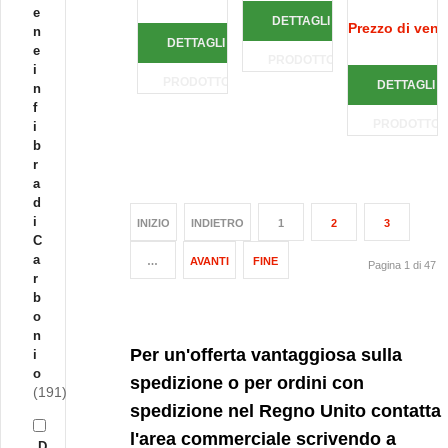
e
DETTAGLI
Prezzo di vend
n
DETTAGLI
e
PRODOTTO
i
PRODOTTO
DETTAGLI
n
f
PRODOTTO
i
b
r
a
d
i
INIZIO
INDIETRO
1
2
3
C
a
…
AVANTI
FINE
Pagina 1 di 47
r
b
o
n
Per un'offerta vantaggiosa sulla
i
o
spedizione o per ordini con
(191)
spedizione nel Regno Unito contatta
l'area commerciale scrivendo a
D