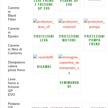
LEVE FRENO
PEDANE GP
E FRIZIONE
EVO
GP EVO
Carene
in
Black
Fiber
Carene
in
PROTEZIONI
PROTEZIONI
PROTEZIONI
Epotex
LEVA
MOTORE
POMPA
FRENO
Carene
in fibra di
Carbonio
Dissipatore
RICAMBI
calore
pinze freno
Leve
SEMIMANUB
freno e
RI
frizione
GP
EVO
Pedane
GP