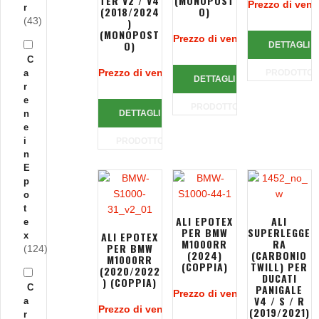
TER V2 / V4
(MONOPOST
Prezzo di vend
r
(2018/2024
O)
(43)
)
(MONOPOST
Prezzo di vendita:
711,90 €
O)
DETTAGLI
C
Prezzo di vendita:
691,95 €
a
PRODOTTO
DETTAGLI
r
e
PRODOTTO
n
DETTAGLI
e
i
PRODOTTO
n
E
p
o
t
ALI EPOTEX
ALI
e
PER BMW
SUPERLEGGE
ALI EPOTEX
x
M1000RR
RA
PER BMW
(124)
(2024)
(CARBONIO
M1000RR
(COPPIA)
TWILL) PER
(2020/2022
DUCATI
) (COPPIA)
C
PANIGALE
Prezzo di vendita:
405,00 €
V4 / S / R
a
Prezzo di vendita:
349,00 €
(2019/2021)
r