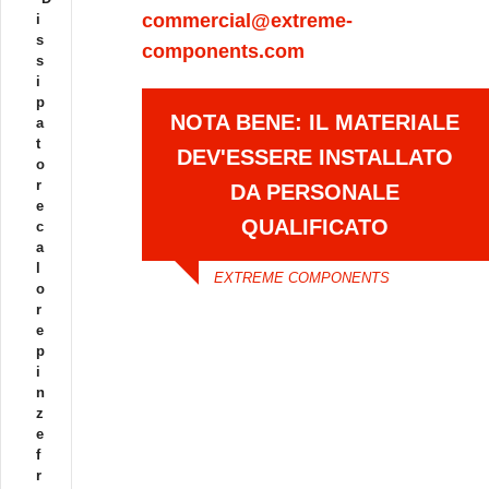
commercial@extreme-
i
s
components.com
s
i
p
NOTA BENE: IL MATERIALE
a
t
DEV'ESSERE INSTALLATO
o
r
DA PERSONALE
e
QUALIFICATO
c
a
l
EXTREME COMPONENTS
o
r
e
p
i
n
z
e
f
r