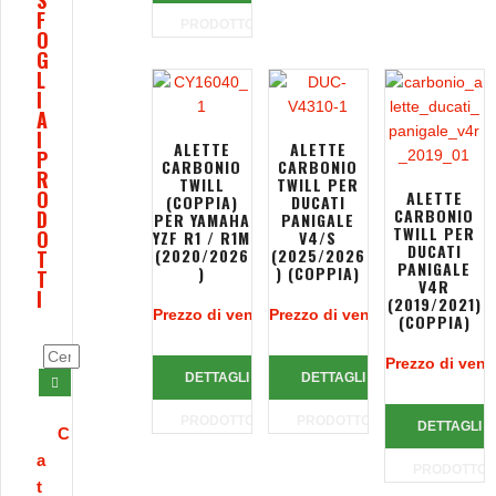
S
F
PRODOTTO
O
G
L
I
A
I
ALETTE
ALETTE
P
CARBONIO
CARBONIO
R
TWILL
TWILL PER
O
ALETTE
(COPPIA)
DUCATI
CARBONIO
D
PER YAMAHA
PANIGALE
TWILL PER
O
YZF R1 / R1M
V4/S
DUCATI
(2020/2026
(2025/2026
T
PANIGALE
)
) (COPPIA)
T
V4R
I
(2019/2021)
Prezzo di vendita:
Prezzo di vendita:
773,00 €
955,50 €
(COPPIA)
Prezzo di vend
DETTAGLI
DETTAGLI
PRODOTTO
PRODOTTO
DETTAGLI
C
a
PRODOTTO
t