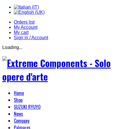
Orders list
My Account
My cart
Sign in / Account
Loading...
Home
Shop
SUZUKI RYUYO
News
Company
Palmares