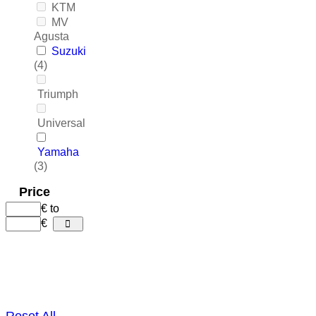
KTM
MV
Agusta
Suzuki
(4)
Triumph
Universal
Yamaha
(3)
Price
€
to
€
Reset All