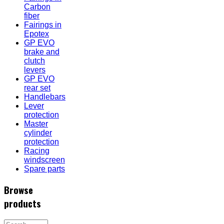
Carbon
fiber
Fairings in
Epotex
GP EVO
brake and
clutch
levers
GP EVO
rear set
Handlebars
Lever
protection
Master
cylinder
protection
Racing
windscreen
Spare parts
Browse
products