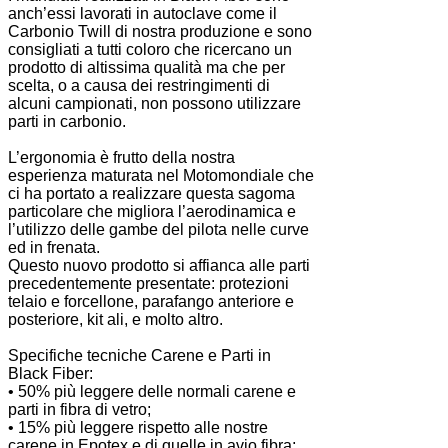
anch’essi lavorati in autoclave come il
Carbonio Twill di nostra produzione e sono
consigliati a tutti coloro che ricercano un
prodotto di altissima qualità ma che per
scelta, o a causa dei restringimenti di
alcuni campionati, non possono utilizzare
parti in carbonio.
L’ergonomia è frutto della nostra
esperienza maturata nel Motomondiale che
ci ha portato a realizzare questa sagoma
particolare che migliora l’aerodinamica e
l’utilizzo delle gambe del pilota nelle curve
ed in frenata.
Questo nuovo prodotto si affianca alle parti
precedentemente presentate: protezioni
telaio e forcellone, parafango anteriore e
posteriore, kit ali, e molto altro.
Specifiche tecniche Carene e Parti in
Black Fiber:
• 50% più leggere delle normali carene e
parti in fibra di vetro;
• 15% più leggere rispetto alle nostre
carene in Epotex e di quelle in avio fibra;