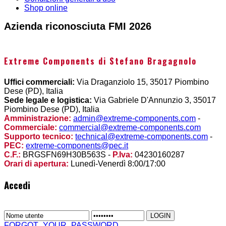
Shop online
Azienda riconosciuta FMI 2026
Extreme Components di Stefano Bragagnolo
Uffici commerciali:
Via Draganziolo 15, 35017 Piombino
Dese (PD), Italia
Sede legale e logistica:
Via Gabriele D'Annunzio 3, 35017
Piombino Dese (PD), Italia
Amministrazione:
admin@extreme-components.com
-
Commerciale:
commercial@extreme-components.com
Supporto tecnico:
technical@extreme-components.com
-
PEC:
extreme-components@pec.it
C.F.:
BRGSFN69H30B563S -
P.Iva:
04230160287
Orari di apertura:
Lunedì-Venerdì 8:00/17:00
Accedi
FORGOT_YOUR_PASSWORD