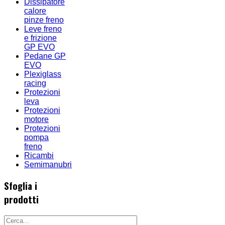
Dissipatore
calore
pinze freno
Leve freno
e frizione
GP EVO
Pedane GP
EVO
Plexiglass
racing
Protezioni
leva
Protezioni
motore
Protezioni
pompa
freno
Ricambi
Semimanubri
Sfoglia i
prodotti