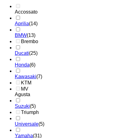
Accossato
Aprilia
(14)
BMW
(13)
Brembo
Ducati
(25)
Honda
(6)
Kawasaki
(7)
KTM
MV
Agusta
Suzuki
(5)
Triumph
Universale
(5)
Yamaha
(31)