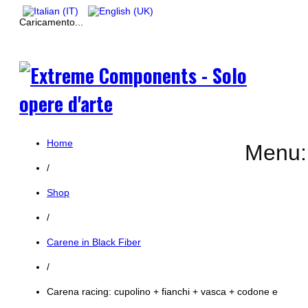
Caricamento...
Home
Menu:
/
Shop
/
Carene in Black Fiber
/
Carena racing: cupolino + fianchi + vasca + codone e