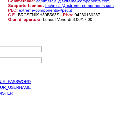
Commerciale:
commercial@extreme-components.com
Supporto tecnico:
technical@extreme-components.com
-
PEC:
extreme-components@pec.it
C.F.:
BRGSFN69H30B563S -
P.Iva:
04230160287
Orari di apertura:
Lunedì-Venerdì 8:00/17:00
UR_PASSWORD
UR_USERNAME
ISTER