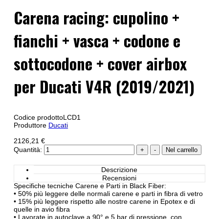
Carena racing: cupolino +
fianchi + vasca + codone e
sottocodone + cover airbox
per Ducati V4R (2019/2021)
Codice prodotto
LCD1
Produttore
Ducati
2126,21 €
Quantità:
Descrizione
Recensioni
Specifiche tecniche Carene e Parti in Black Fiber:
• 50% più leggere delle normali carene e parti in fibra di vetro
• 15% più leggere rispetto alle nostre carene in Epotex e di
quelle in avio fibra
• Lavorate in autoclave a 90° e 5 bar di pressione, con