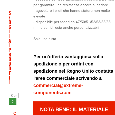
per garantire una resistenza ancora superiore
- agevolare i piloti che hanno stature non molto
S
F
elevate
O
- disponibile per foderi da 47/50/51/52/53/55/58
G
mm e su richiesta anche personalizzabili
L
I
Solo uso pista
A
I
P
R
Per un'offerta vantaggiosa sulla
O
D
spedizione o per ordini con
O
spedizione nel Regno Unito contatta
T
T
l'area commerciale scrivendo a
I
commercial@extreme-
components.com
NOTA BENE: IL MATERIALE
C