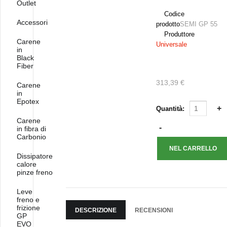
Outlet
Codice
Accessori
prodotto
SEMI GP 55
Produttore
Carene
Universale
in
Black
Fiber
313,39 €
Carene
in
Epotex
Quantità:
Carene
in fibra di
Carbonio
Dissipatore
calore
pinze freno
Leve
freno e
frizione
DESCRIZIONE
RECENSIONI
GP
EVO