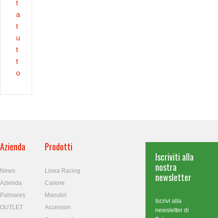
t
a
t
u
t
t
o
Azienda
Prodotti
Iscriviti alla
nostra
News
Linea Racing
newsletter
Azienda
Carene
Palmares
Manubri
Iscrivi alla
OUTLET
Accessori
newsletter di