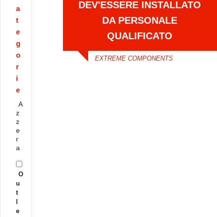
DEV'ESSERE INSTALLATO
a
DA PERSONALE
t
e
QUALIFICATO
g
o
EXTREME COMPONENTS
r
i
e
A
z
z
e
r
a
O
u
t
l
e