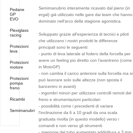
Semimanubrio interamente ricavato dal pieno (in
Pedane
GP
ergal) già utilizzato nelle gare dai team che hanno
EVO
dominato nell'arco della stagione agonistica.
Plexiglass
Sviluppato grazie all'esperienza di tecnici e piloti
racing
che utilizzano i nostri prodotti le differenze
Protezioni
principali sono le seguenti:
leva
- punto di leva laterale al fodero della forcella per
avere un feeling più diretto con l'avantreno (come
Protezioni
in MotoGP)
motore
- non cambia il carico anteriore sulla forcella ma si
Protezioni
può lavorare solo sulle altezze (non sposta il
pompa
baricentro in avanti)
freno
- ingombri minori per utilizzare controlli remoti del
Ricambi
freno e strumentazioni particolari
- possibilità come i precedenti di variare
Semimanubri
l'inclinazione da 6 a 10 gradi da una scala
graduata rivolta (in questo modello) verso i
comandi e non verso gli strumenti
- spessore del tubo aumentato addirittura a 3 mm