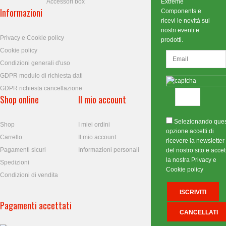
Accessori box
Extreme
Informazioni
Components e
ricevi le novità sui
nostri eventi e
Privacy e Cookie policy
prodotti.
Cookie policy
Condizioni generali d'uso
GDPR modulo di richiesta dati
GDPR richiesta cancellazione
Shop online
Il mio account
Selezionando que
Shop
I miei ordini
opzione accetti di
Carrello
Il mio account
ricevere la newsletter
Pagamenti sicuri
Informazioni personali
del nostro sito e accett
la nostra Privacy e
Spedizioni
Cookie policy
Condizioni di vendita
Pagamenti accettati