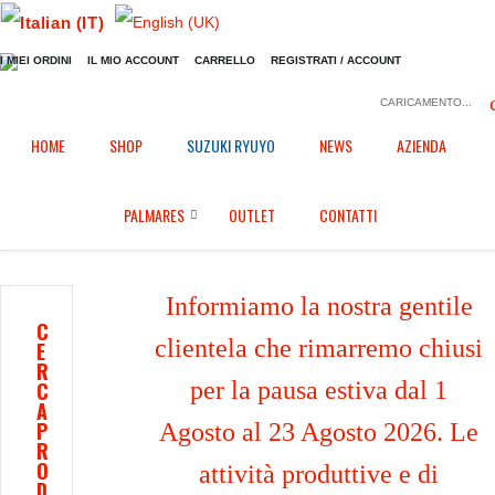
I MIEI ORDINI
IL MIO ACCOUNT
CARRELLO
REGISTRATI / ACCOUNT
CARICAMENTO...
Home
Shop
Semimanubri
/
/
/
HOME
SHOP
SUZUKI RYUYO
NEWS
AZIENDA
Semimanubri GP offset 15mm - Diametro 55mm
PALMARES
OUTLET
CONTATTI
Informiamo la nostra gentile
C
clientela che rimarremo chiusi
E
R
per la pausa estiva dal 1
C
A
P
Agosto al 23 Agosto 2026. Le
R
O
attività produttive e di
D