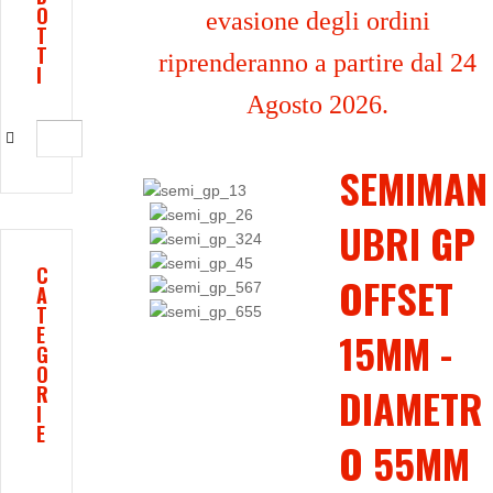
O
evasione degli ordini
T
T
riprenderanno a partire dal 24
I
Agosto 2026.
SEMIMAN
UBRI GP
C
OFFSET
A
T
E
15MM -
G
O
DIAMETR
R
I
E
O 55MM