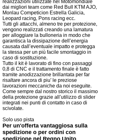
realizzazioni utilizzate nel Motomondiale
dai migliori team come Red Bull KTM AJO,
Monlau Competicion Estrella Galicia,
Leopard racing, Pons racing ecc.
Tutti gli attacchi, almeno tre per protezione,
vengono realizzati creando una lamatura
per alloggiare la bulloneria in modo che
garantisca la dissipazione dell’energia
causata dall’eventuale impatto e protegga
la stessa per un più facile smontaggio in
caso di sostituzione.
Tutto il kit è lavorato di fino con passaggi
0,8 di CNC e il trattamento finale è fatto
tramite anodizzazione brillantata per far
risaltare ancora di piu’ le preziose
lavorazioni meccaniche da noi eseguite.
Come sempre dal nostro storico il massimo
della protezione grazie all’utilizzo di slider
integrati nei punti di contatto in caso di
scivolate.
Solo uso pista
Per un'offerta vantaggiosa sulla
spedizione o per ordini con
spedizione nel Regno Unito