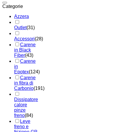
Categorie
Azzera
Outlet
(31)
Accessori
(28)
Carene
in Black
Fiber
(43)
Carene
in
Epotex
(124)
Carene
in fibra di
Carbonio
(191)
Dissipatore
calore
pinze
freno
(84)
Leve
freno e
frizione GP