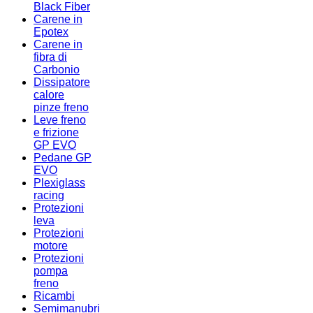
Black Fiber
Carene in
Epotex
Carene in
fibra di
Carbonio
Dissipatore
calore
pinze freno
Leve freno
e frizione
GP EVO
Pedane GP
EVO
Plexiglass
racing
Protezioni
leva
Protezioni
motore
Protezioni
pompa
freno
Ricambi
Semimanubri