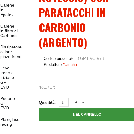
Carene
PARATACCHI IN
in
Epotex
CARBONIO
Carene
in fibra di
Carbonio
(ARGENTO)
Dissipatore
calore
pinze freno
Codice prodotto
PED-GP EVO R7B
Produttore
Yamaha
Leve
freno e
frizione
GP
EVO
481,71 €
Pedane
Quantità:
GP
EVO
Plexiglass
racing