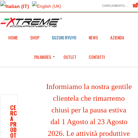
CARICAMENTO...
Home
HOME
Shop
SHOP
Pedane GP EVO
SUZUKI RYUYO
NEWS
AZIENDA
/
/
/
Pedane GP EVO per Yamaha R7 (2021/2026) (cambio dritto e rovescio) con
PALMARES
OUTLET
CONTATTI
paratacchi in carbonio (argento)
Informiamo la nostra gentile
clientela che rimarremo
CE
chiusi per la pausa estiva
RC
A
dal 1 Agosto al 23 Agosto
PR
OD
2026. Le attività produttive
OT