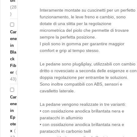
ori
(28
Interamente montate su cuscinetti per un perfetto
)
funzionamento, le leve freno e cambio, sono
dotate di una slitta per la regolazione
micrometrica del piolo che permette di trovare
Car
sempre la perfetta posizione.
ene
I pioli sono in gomma per garantire maggior
in
comfort e grip al tempo stesso.
Bla
ck
Le pedane sono plug&play, utilizzabili con cambio
Fib
dritto o rovesciato a seconda delle esigenze e con
(
er
doppia regolazione per entrambe le soluzioni.
43)
Sono inoltre compatibili con ABS, sensori e
cavalletto laterale.
Car
ene
La pedane vengono realizzate in tre varianti:
in
• con ossidazione anodica brillantata nera e
Ep
paratacchi in alluminio
ote
• con ossidazione anodica brillantata nera e
(
x
paratacchi in carbonio twill