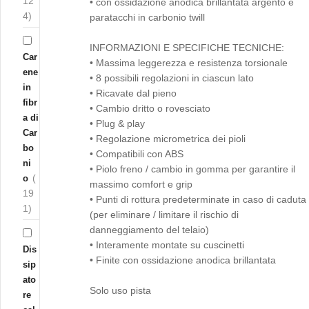
12
• con ossidazione anodica brillantata argento e
4)
paratacchi in carbonio twill
INFORMAZIONI E SPECIFICHE TECNICHE:
Car
• Massima leggerezza e resistenza torsionale
ene
• 8 possibili regolazioni in ciascun lato
in
• Ricavate dal pieno
fibr
• Cambio dritto o rovesciato
a di
• Plug & play
Car
• Regolazione micrometrica dei pioli
bo
• Compatibili con ABS
ni
• Piolo freno / cambio in gomma per garantire il
(
o
massimo comfort e grip
19
• Punti di rottura predeterminate in caso di caduta
1)
(per eliminare / limitare il rischio di
danneggiamento del telaio)
• Interamente montate su cuscinetti
Dis
• Finite con ossidazione anodica brillantata
sip
ato
Solo uso pista
re