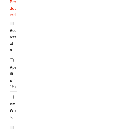
Pro
dut
tori
Acc
oss
at
o
Apr
ili
(
a
15)
BM
(
W
6)