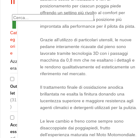
TI
posizionamento per ciascun poggia piede
offrendo un setting più rivolto al comfort per
l’utente stradale mentre una posizione più
improntata alla performance per il pilota da pista.
Cat
eg
Grazie all’utilizzo di particolari utensili, le nuove
ori
pedane interamente ricavate dal pieno sono
e
lavorate tramite tecnologia 3D con i passaggi
macchina da 0,8 mm che ne esaltano i dettagli e
Azz
le rendono qualitativamente ed esteticamente un
era
riferimento nel mercato.
Out
Il trattamento finale di ossidazione anodica
let
brillantata ne esalta la finitura donando una
(31
lucentezza superiore e maggiore resistenza agli
)
agenti climatici e detergenti utilizzati per la pulizia.
Le leve cambio e freno come sempre sono
Acc
disaccoppiate dai poggiapiedi, frutto
ess
dell’esperienza maturata nel Moto Motomondiale.