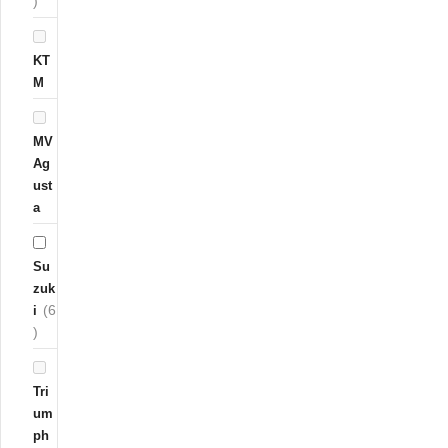
)
KT
M
MV
Ag
ust
a
Su
zuk
(6
i
)
Tri
um
ph