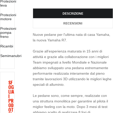
Protezioni
leva
DESCRIZIONE
Protezioni
motore
RECENSIONI
Protezioni
pompa
Nuove pedane per l'ultima nata di casa Yamaha,
freno
la nuova Yamaha R7.
Ricambi
Grazie all’esperienza maturata in 15 anni di
Semimanubri
attività e grazie alla collaborazione con i migliori
Team impegnati a livello Mondiale e Nazionale
abbiamo sviluppato una pedana estremamente
performante realizzata interamente dal pieno
tramite lavorazioni 3D utilizzando le migliori leghe
SF
speciali di alluminio.
OG
LIA
I
Le pedane sono, come sempre, realizzate con
PR
una struttura monolitica per garantire al pilota il
OD
miglior feeling con la moto. Dopo 3 mesi di test
OT
abbiamo scelto di realizzare 8 fori di