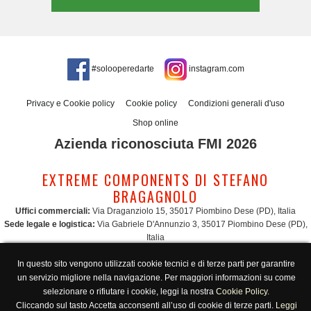
#solooperedarte
instagram.com
Privacy e Cookie policy
Cookie policy
Condizioni generali d'uso
Shop online
Azienda riconosciuta FMI 2026
EXTREME COMPONENTS DI STEFANO
BRAGAGNOLO
Uffici commerciali:
Via Draganziolo 15, 35017 Piombino Dese (PD), Italia
Sede legale e logistica:
Via Gabriele D'Annunzio 3, 35017 Piombino Dese (PD),
Italia
Amministrazione:
admin@extreme-components.com
-
Commerciale:
commercial@extreme-components.com
In questo sito vengono utilizzati cookie tecnici e di terze parti per garantire
Supporto tecnico:
technical@extreme-components.com
-
PEC:
extreme-
un servizio migliore nella navigazione. Per maggiori informazioni su come
components@pec.it
selezionare o rifiutare i cookie, leggi la nostra
Cookie Policy
.
C.F.:
BRGSFN69H30B563S -
P.Iva:
04230160287
Cliccando sul tasto Accetta acconsenti all’uso di cookie di terze parti.
Leggi