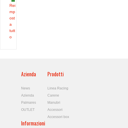
Rei
mp
ost
a
tutt
o
Azienda
Prodotti
News
Linea Racing
Azienda
Carene
Palmares
Manubri
OUTLET
Accessori
Accessori box
Informazioni