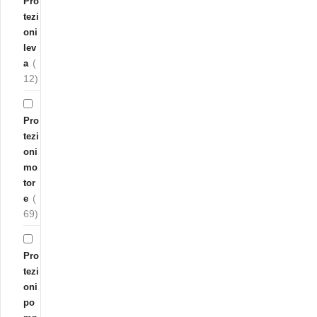
Pro
tezi
oni
lev
(
a
12)
Pro
tezi
oni
mo
tor
(
e
69)
Pro
tezi
oni
po