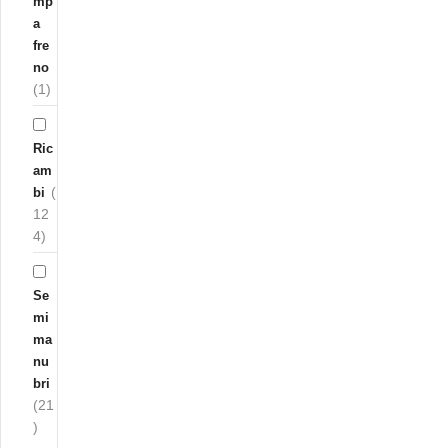
mp
a
fre
no
(1)
Ric
am
(
bi
12
4)
Se
mi
ma
nu
bri
(21
)