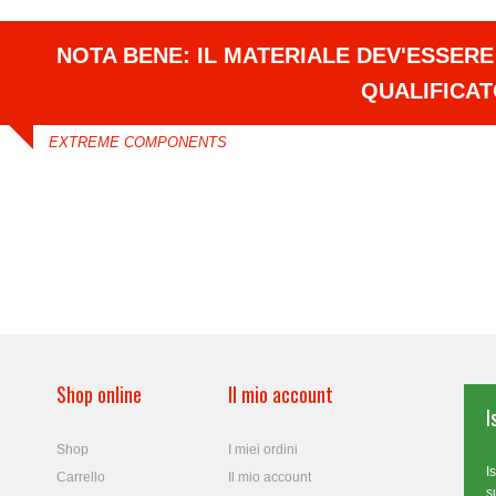
NOTA BENE: IL MATERIALE DEV'ESSER
QUALIFICA
EXTREME COMPONENTS
Shop online
Il mio account
I
Shop
I miei ordini
I
Carrello
Il mio account
s