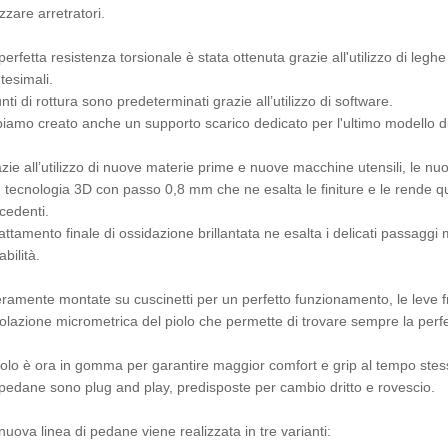
lizzare arretratori.
perfetta resistenza torsionale è stata ottenuta grazie all'utilizzo di legh
tesimali.
unti di rottura sono predeterminati grazie all’utilizzo di software.
iamo creato anche un supporto scarico dedicato per l'ultimo modello d
zie all’utilizzo di nuove materie prime e nuove macchine utensili, le n
 tecnologia 3D con passo 0,8 mm che ne esalta le finiture e le rende qu
cedenti.
trattamento finale di ossidazione brillantata ne esalta i delicati pass
abilità.
eramente montate su cuscinetti per un perfetto funzionamento, le leve f
olazione micrometrica del piolo che permette di trovare sempre la perfe
piolo è ora in gomma per garantire maggior comfort e grip al tempo stes
pedane sono plug and play, predisposte per cambio dritto e rovescio.
nuova linea di pedane viene realizzata in tre varianti: