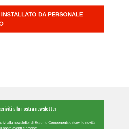
E INSTALLATO DA PERSONALE
TO
scriviti alla nostra newsletter
scrivi alla newsletter di Extreme Components e ricevi le novità
ui nostri eventi e prodotti.