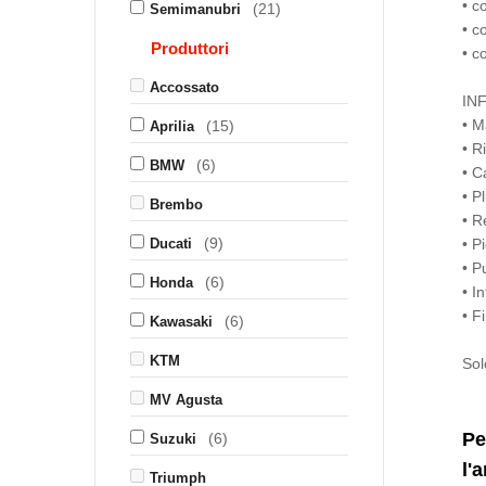
• c
(21)
Semimanubri
• c
Produttori
• c
Accossato
IN
• M
(15)
Aprilia
• R
(6)
BMW
• C
• P
Brembo
• R
(9)
Ducati
• P
• P
(6)
Honda
• I
• F
(6)
Kawasaki
KTM
Sol
MV Agusta
Pe
(6)
Suzuki
l'
Triumph