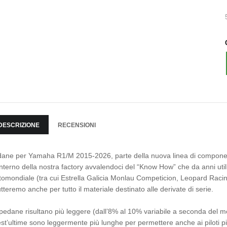
DESCRIZIONE
RECENSIONI
ane per Yamaha R1/M 2015-2026, parte della nuova linea di componenti
’interno della nostra factory avvalendoci del “Know How” che da anni util
omondiale (tra cui Estrella Galicia Monlau Competicion, Leopard Racing
utteremo anche per tutto il materiale destinato alle derivate di serie.
pedane risultano più leggere (dall’8% al 10% variabile a seconda del mo
st’ultime sono leggermente più lunghe per permettere anche ai piloti pi