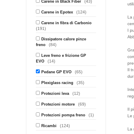
(43)
Carene in Black Fiber
uti
(124)
Carene in Epotex
La 
Carene in fibra di Carbonio
cen
(191)
I p
Abb
Dissipatore calore pinze
(84)
freno
Gra
Leve freno e frizione GP
con
(14)
EVO
pre
Il 
(65)
Pedane GP EVO
dur
(35)
Plexiglass racing
Int
(12)
Protezioni leva
reg
(69)
Protezioni motore
Il 
(1)
Protezioni pompa freno
Le 
(124)
Ricambi
La 