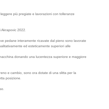
e leggere più pregiate e lavorazioni con tolleranze
i Akrapovic 2022.
uove pedane interamente ricavate dal pieno sono lavorate
alitativamente ed esteticamente superiori alle
aggi macchina donando una lucentezza superiore e maggiore
reno e cambio, sono ora dotate di una slitta per la
tta posizione.
so.