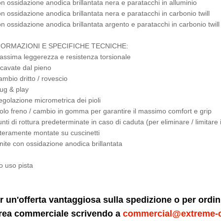
on ossidazione anodica brillantata nera e paratacchi in alluminio
on ossidazione anodica brillantata nera e paratacchi in carbonio twill
on ossidazione anodica brillantata argento e paratacchi in carbonio twill
FORMAZIONI E SPECIFICHE TECNICHE:
assima leggerezza e resistenza torsionale
icavate dal pieno
ambio dritto / rovescio
lug & play
egolazione micrometrica dei pioli
iolo freno / cambio in gomma per garantire il massimo comfort e grip
unti di rottura predeterminate in caso di caduta (per eliminare / limitare
nteramente montate su cuscinetti
inite con ossidazione anodica brillantata
o uso pista
r un'offerta vantaggiosa sulla spedizione o per ordi
area commerciale scrivendo a
commercial@extreme-