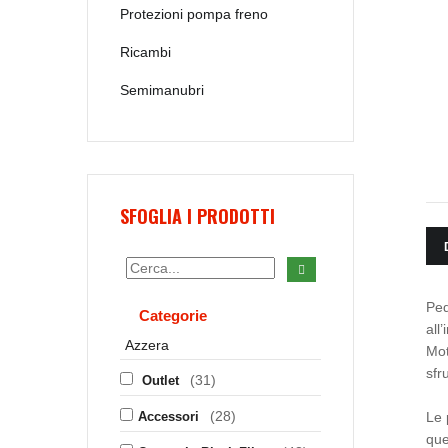
Protezioni pompa freno
Ricambi
Semimanubri
SFOGLIA I PRODOTTI
Ped
Categorie
all
Azzera
Mot
sfr
(31)
Outlet
(28)
Accessori
Le 
que