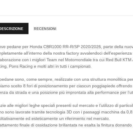
DESCRIZIONE
RECENSIONI
ve pedane per Honda CBR1000 RR-R/SP 2020/2026, parte della nuova lin
pletamente all’interno della nostra factory avvalendoci dell'esperienza 
laborazione con i migliori Team nel Motomondiale tra cui Red Bull KTM
ing, Pons Racing e molti altri in tutti i campionati.
pedane sono, come sempre, realizzate con una struttura monolitica per ga
iamo scelto 8 fori di posizionamento per ciascun poggiapiede offrendo
tenza da strada e una posizione più improntata alla performance per l’u
zie alle migliori leghe speciali presenti sul mercato e l’utilizzo di parti
no sono lavorate tramite tecnologia 3D con i passaggi macchina da 0,8
litativamente ed esteticamente un riferimento nel mercato.
trattamento finale di ossidazione brillantata ne esalta la finitura donan