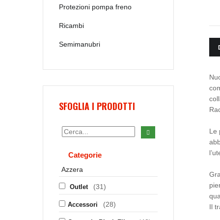
Protezioni pompa freno
Ricambi
Semimanubri
Nuo
com
col
SFOGLIA I PRODOTTI
Rac
Le 
abb
l’u
Categorie
Azzera
Gra
pie
(31)
Outlet
qua
(28)
Accessori
Il 