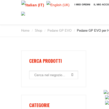
I MIEI ORDINI
IL MIO ACC
Home
Shop
Pedane GP EVO
Pedane GP EVO per Hon
/
/
/
2009
2010
2011
2012
2013
CERCA PRODOTTI
2014
2015
2016
2017
2018
2019
CATEGORIE
2020