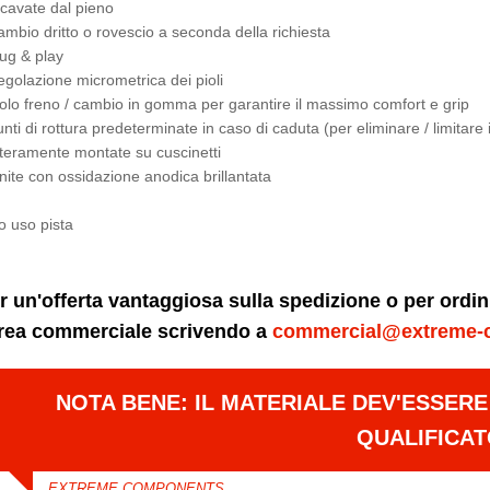
icavate dal pieno
ambio dritto o rovescio a seconda della richiesta
lug & play
egolazione micrometrica dei pioli
iolo freno / cambio in gomma per garantire il massimo comfort e grip
unti di rottura predeterminate in caso di caduta (per eliminare / limitare
nteramente montate su cuscinetti
inite con ossidazione anodica brillantata
o uso pista
r un'offerta vantaggiosa sulla spedizione o per ordi
area commerciale scrivendo a
commercial@extreme-
NOTA BENE: IL MATERIALE DEV'ESSER
QUALIFICA
EXTREME COMPONENTS