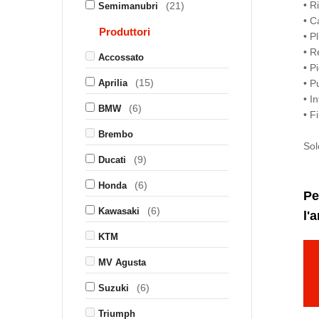
• R
(21)
Semimanubri
• C
Produttori
• P
• R
Accossato
• P
(15)
Aprilia
• P
• I
(6)
BMW
• F
Brembo
Sol
(9)
Ducati
(6)
Honda
Pe
(6)
Kawasaki
l'
KTM
MV Agusta
(6)
Suzuki
Triumph