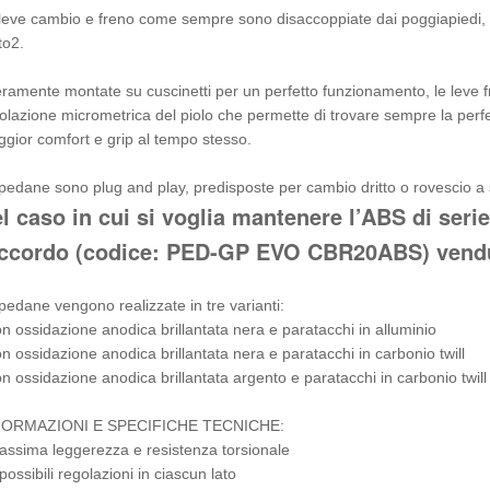
leve cambio e freno come sempre sono disaccoppiate dai poggiapiedi, a
to2.
eramente montate su cuscinetti per un perfetto funzionamento, le leve f
olazione micrometrica del piolo che permette di trovare sempre la perfe
gior comfort e grip al tempo stesso.
pedane sono plug and play, predisposte per cambio dritto o rovescio a
l caso in cui si voglia mantenere l’ABS di serie
ccordo (codice: PED-GP EVO CBR20ABS) vendu
pedane vengono realizzate in tre varianti:
on ossidazione anodica brillantata nera e paratacchi in alluminio
on ossidazione anodica brillantata nera e paratacchi in carbonio twill
on ossidazione anodica brillantata argento e paratacchi in carbonio twill
FORMAZIONI E SPECIFICHE TECNICHE:
assima leggerezza e resistenza torsionale
 possibili regolazioni in ciascun lato