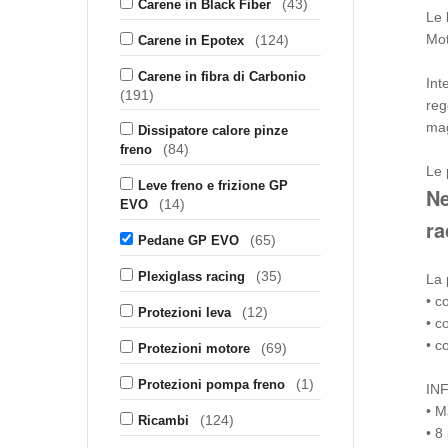
(43)
Carene in Black Fiber
Le 
Mo
(124)
Carene in Epotex
Carene in fibra di Carbonio
Int
(191)
reg
mag
Dissipatore calore pinze
(84)
freno
Le 
Leve freno e frizione GP
Ne
(14)
EVO
ra
(65)
Pedane GP EVO
(35)
Plexiglass racing
La 
• c
(12)
Protezioni leva
• c
• c
(69)
Protezioni motore
(1)
Protezioni pompa freno
IN
• M
(124)
Ricambi
• 8