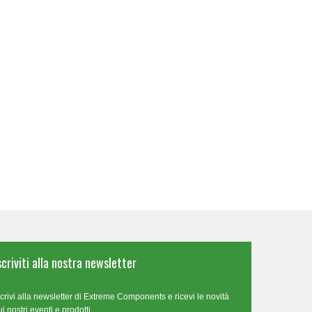
scriviti alla nostra newsletter
scrivi alla newsletter di Extreme Components e ricevi le novità
ui nostri eventi e prodotti.