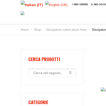
I MIEI ORDINI
IL MIO ACC
Home
Shop
Dissipatore calore pinze freno
Dissipato
/
/
/
2009
2010
2011
2012
2013
CERCA PRODOTTI
2014
2015
2016
2017
2018
2019
CATEGORIE
2020