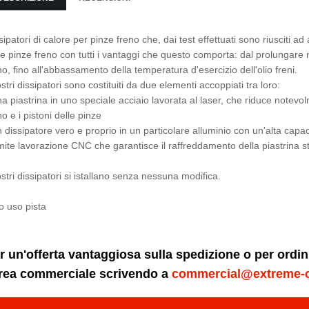
sipatori di calore per pinze freno che, dai test effettuati sono riusciti 
le pinze freno con tutti i vantaggi che questo comporta: dal prolungare
no, fino all'abbassamento della temperatura d'esercizio dell'olio freni.
ostri dissipatori sono costituiti da due elementi accoppiati tra loro:
na piastrina in uno speciale acciaio lavorata al laser, che riduce notevo
no e i pistoni delle pinze
n dissipatore vero e proprio in un particolare alluminio con un'alta capac
mite lavorazione CNC che garantisce il raffreddamento della piastrina st
ostri dissipatori si istallano senza nessuna modifica.
o uso pista
r un'offerta vantaggiosa sulla spedizione o per ordi
area commerciale scrivendo a
commercial@extreme-