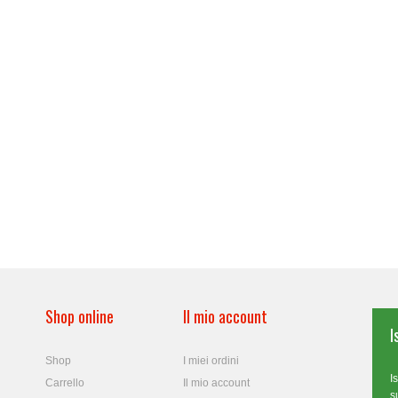
Shop online
Il mio account
I
Shop
I miei ordini
I
Carrello
Il mio account
s