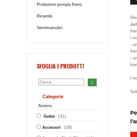
Protezioni pompa freno
Ricambi
Dis
del
Semimanubri
fre
I n
- u
fre
- u
SFOGLIA I PRODOTTI
tra
I n
Sol
Categorie
Azzera
Pe
(31)
Outlet
l'
(28)
Accessori