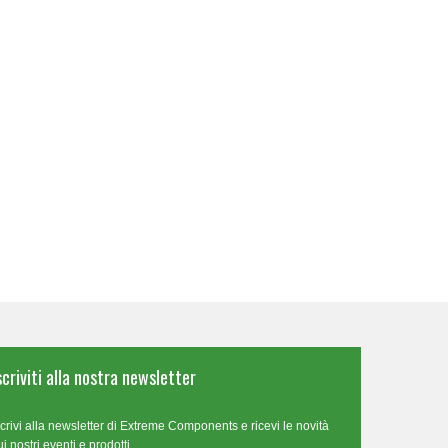
scriviti alla nostra newsletter
scrivi alla newsletter di Extreme Components e ricevi le novità
ui nostri eventi e prodotti.