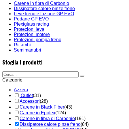
Carene in fibra di Carbonio
Dissipatore calore pinze freno
Leve freno e frizione GP EVO
Pedane GP EVO
Plexiglass racing
Protezioni leva
Protezioni motore
Protezioni pompa freno
Ricambi
Semimanubri
Sfoglia i prodotti
Categorie
Azzera
Outlet
(31)
Accessori
(28)
Carene in Black Fiber
(43)
Carene in Epotex
(124)
Carene in fibra di Carbonio
(191)
Dissipatore calore pinze freno
(84)