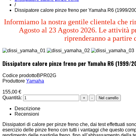
/
Dissipatore calore pinze freno per Yamaha R6 (1999/20
Informiamo la nostra gentile clientela che ri
Agosto al 23 Agosto 2026. Le attività pr
riprenderanno a partire 
Dissipatore calore pinze freno per Yamaha R6 (1999/2
Codice prodotto
BPR02G
Produttore
Yamaha
155,00 €
Quantità:
Descrizione
Recensioni
Dissipatori di calore per pinze freno che, dai test effettuati so
esercizio delle pinze freno con tutti i vantaggi che questo co
rendimento delle pastiglie freno, fino all'abbassamento della te