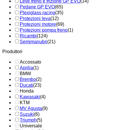
Leve freno e frizione GP EVO
(14)
Pedane GP EVO
(65)
Plexiglass racing
(35)
Protezioni leva
(12)
Protezioni motore
(69)
Protezioni pompa freno
(1)
Ricambi
(124)
Semimanubri
(21)
Produttori
Accossato
Aprilia
(1)
BMW
Brembo
(2)
Ducati
(23)
Honda
Kawasaki
(4)
KTM
MV Agusta
(9)
Suzuki
(6)
Triumph
(5)
Universale