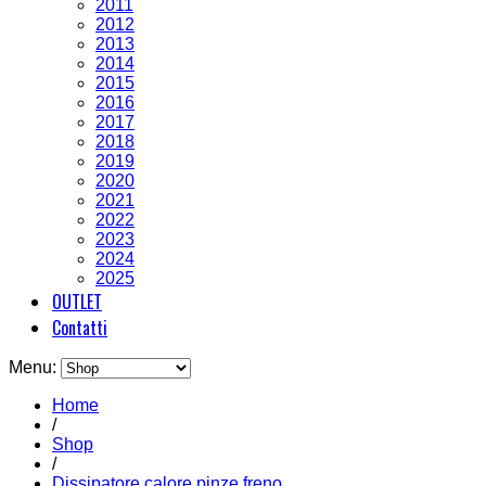
2011
2012
2013
2014
2015
2016
2017
2018
2019
2020
2021
2022
2023
2024
2025
OUTLET
Contatti
Menu:
Home
/
Shop
/
Dissipatore calore pinze freno