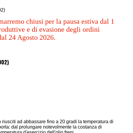
02)
marremo chiusi per la pausa estiva dal 1
oduttive e di evasione degli ordini
dal 24 Agosto 2026.
002)
no riusciti ad abbassare fino a 20 gradi la temperatura di
mporta: dal prolungare notevolmente la costanza di
mperatura d'esercizio dell'olio freni.