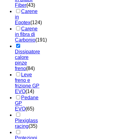
Fiber
(43)
Carene
in
Epotex
(124)
Carene
in fibra di
Carbonio
(191)
Dissipatore
calore
pinze
freno
(84)
Leve
freno e
frizione GP
EVO
(14)
Pedane
GP
EVO
(65)
Plexiglass
racing
(35)
Protezioni