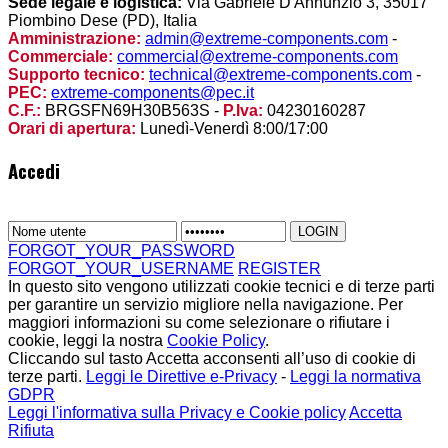
Sede legale e logistica:
Via Gabriele D'Annunzio 3, 35017
Piombino Dese (PD), Italia
Amministrazione:
admin@extreme-components.com
-
Commerciale:
commercial@extreme-components.com
Supporto tecnico:
technical@extreme-components.com
-
PEC:
extreme-components@pec.it
C.F.:
BRGSFN69H30B563S -
P.Iva:
04230160287
Orari di apertura:
Lunedì-Venerdì 8:00/17:00
Accedi
FORGOT_YOUR_PASSWORD
FORGOT_YOUR_USERNAME
REGISTER
In questo sito vengono utilizzati cookie tecnici e di terze parti
per garantire un servizio migliore nella navigazione. Per
maggiori informazioni su come selezionare o rifiutare i
cookie, leggi la nostra
Cookie Policy
.
Cliccando sul tasto Accetta acconsenti all’uso di cookie di
terze parti.
Leggi le Direttive e-Privacy
-
Leggi la normativa
GDPR
Leggi l'informativa sulla Privacy e Cookie policy
Accetta
Rifiuta