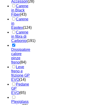
Accessori
(28)
Carene
in Black
Fiber
(43)
Carene
in
Epotex
(124)
Carene
in fibra di
Carbonio
(191)
Dissipatore
calore
pinze
freno
(84)
Leve
freno e
frizione GP
EVO
(14)
Pedane
GP
EVO
(65)
Plexiglass