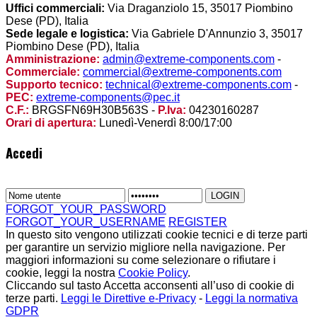
Uffici commerciali:
Via Draganziolo 15, 35017 Piombino
Dese (PD), Italia
Sede legale e logistica:
Via Gabriele D'Annunzio 3, 35017
Piombino Dese (PD), Italia
Amministrazione:
admin@extreme-components.com
-
Commerciale:
commercial@extreme-components.com
Supporto tecnico:
technical@extreme-components.com
-
PEC:
extreme-components@pec.it
C.F.:
BRGSFN69H30B563S -
P.Iva:
04230160287
Orari di apertura:
Lunedì-Venerdì 8:00/17:00
Accedi
FORGOT_YOUR_PASSWORD
FORGOT_YOUR_USERNAME
REGISTER
In questo sito vengono utilizzati cookie tecnici e di terze parti
per garantire un servizio migliore nella navigazione. Per
maggiori informazioni su come selezionare o rifiutare i
cookie, leggi la nostra
Cookie Policy
.
Cliccando sul tasto Accetta acconsenti all’uso di cookie di
terze parti.
Leggi le Direttive e-Privacy
-
Leggi la normativa
GDPR