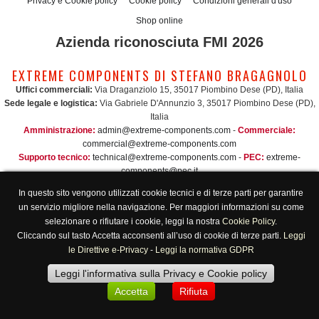
Privacy e Cookie policy
Cookie policy
Condizioni generali d'uso
Shop online
Azienda riconosciuta FMI 2026
EXTREME COMPONENTS DI STEFANO BRAGAGNOLO
Uffici commerciali:
Via Draganziolo 15, 35017 Piombino Dese (PD), Italia
Sede legale e logistica:
Via Gabriele D'Annunzio 3, 35017 Piombino Dese (PD),
Italia
Amministrazione:
admin@extreme-components.com
-
Commerciale:
commercial@extreme-components.com
Supporto tecnico:
technical@extreme-components.com
-
PEC:
extreme-
components@pec.it
C.F.:
BRGSFN69H30B563S -
P.Iva:
04230160287
In questo sito vengono utilizzati cookie tecnici e di terze parti per garantire
Orari di apertura:
Lunedì-Venerdì 8:00/17:00
un servizio migliore nella navigazione. Per maggiori informazioni su come
selezionare o rifiutare i cookie, leggi la nostra
Cookie Policy
.
Cliccando sul tasto Accetta acconsenti all’uso di cookie di terze parti.
Leggi
le Direttive e-Privacy
-
Leggi la normativa GDPR
Leggi l'informativa sulla Privacy e Cookie policy
Accetta
Rifiuta