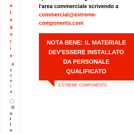
a
l'area commerciale scrivendo a
t
commercial@extreme-
e
components.com
g
o
r
NOTA BENE: IL MATERIALE
i
DEV'ESSERE INSTALLATO
e
DA PERSONALE
A
z
QUALIFICATO
z
e
EXTREME COMPONENTS
r
a
O
u
t
l
e