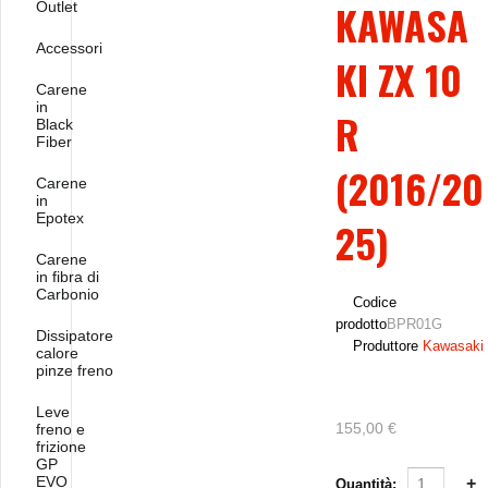
KAWASA
Outlet
Accessori
KI ZX 10
Carene
in
R
Black
Fiber
(2016/20
Carene
in
Epotex
25)
Carene
in fibra di
Carbonio
Codice
prodotto
BPR01G
Dissipatore
Produttore
Kawasaki
calore
pinze freno
Leve
155,00 €
freno e
frizione
GP
EVO
Quantità: