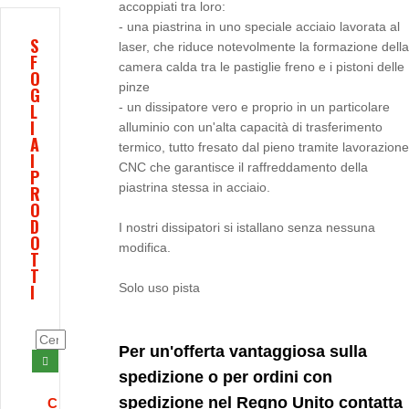
accoppiati tra loro:
- una piastrina in uno speciale acciaio lavorata al
S
laser, che riduce notevolmente la formazione della
F
camera calda tra le pastiglie freno e i pistoni delle
O
pinze
G
L
- un dissipatore vero e proprio in un particolare
I
alluminio con un'alta capacità di trasferimento
A
termico, tutto fresato dal pieno tramite lavorazione
I
CNC che garantisce il raffreddamento della
P
piastrina stessa in acciaio.
R
O
D
I nostri dissipatori si istallano senza nessuna
O
modifica.
T
T
I
Solo uso pista
Per un'offerta vantaggiosa sulla
spedizione o per ordini con
spedizione nel Regno Unito contatta
C