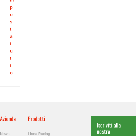
p
o
s
t
a
t
u
t
t
o
Azienda
Prodotti
Iscriviti alla
nostra
News
Linea Racing