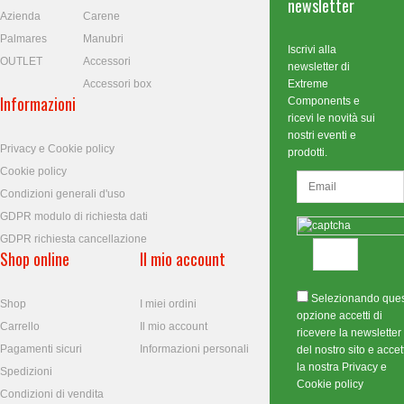
newsletter
Azienda
Carene
Palmares
Manubri
Iscrivi alla
OUTLET
Accessori
newsletter di
Accessori box
Extreme
Informazioni
Components e
ricevi le novità sui
nostri eventi e
Privacy e Cookie policy
prodotti.
Cookie policy
Condizioni generali d'uso
GDPR modulo di richiesta dati
GDPR richiesta cancellazione
Shop online
Il mio account
Selezionando que
Shop
I miei ordini
opzione accetti di
Carrello
Il mio account
ricevere la newsletter
Pagamenti sicuri
Informazioni personali
del nostro sito e accett
la nostra Privacy e
Spedizioni
Cookie policy
Condizioni di vendita