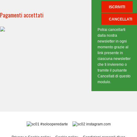
Pagamenti accettati
Potrai cancellarti
dalla nostra
newsletter in ogni
momento grazie al
link presente in
ciascuna newsletter
che ti invieremo o
tramite il pulsante
Cancellati di questo
modulo.
#solooperedarte
instagram.com