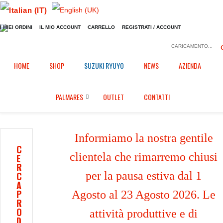
I MIEI ORDINI
IL MIO ACCOUNT
CARRELLO
REGISTRATI / ACCOUNT
CARICAMENTO...
Home
Shop
Dissipatore calore pinze freno
/
/
/
HOME
SHOP
SUZUKI RYUYO
NEWS
AZIENDA
Dissipatore calore pinze freno per Kawasaki ZX 10 R (2016/2025)
PALMARES
OUTLET
CONTATTI
Informiamo la nostra gentile
C
clientela che rimarremo chiusi
E
R
per la pausa estiva dal 1
C
A
P
Agosto al 23 Agosto 2026. Le
R
O
attività produttive e di
D