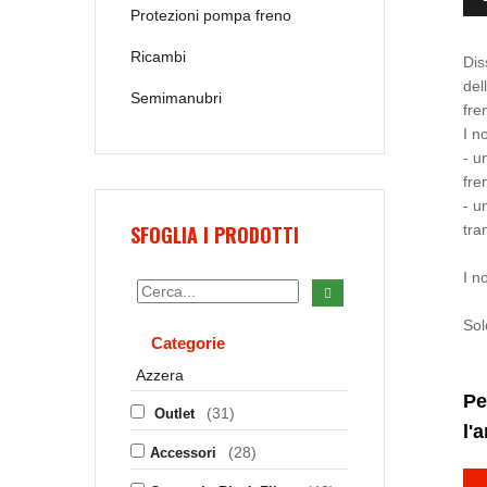
Protezioni pompa freno
Ricambi
Dis
del
Semimanubri
fre
I n
- u
fre
- u
SFOGLIA I PRODOTTI
tra
I n
Sol
Categorie
Azzera
Pe
(31)
Outlet
l'
(28)
Accessori