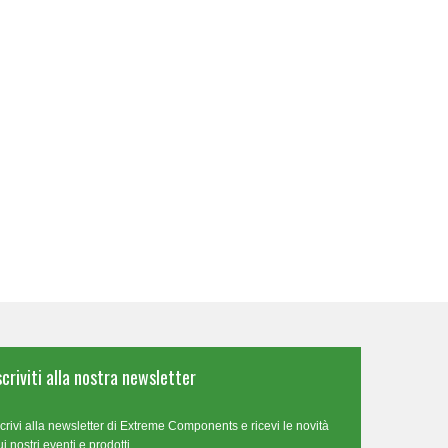
scriviti alla nostra newsletter
scrivi alla newsletter di Extreme Components e ricevi le novità
ui nostri eventi e prodotti.