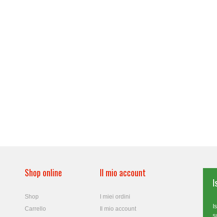
Shop online
Il mio account
I
Shop
I miei ordini
I
Carrello
Il mio account
s