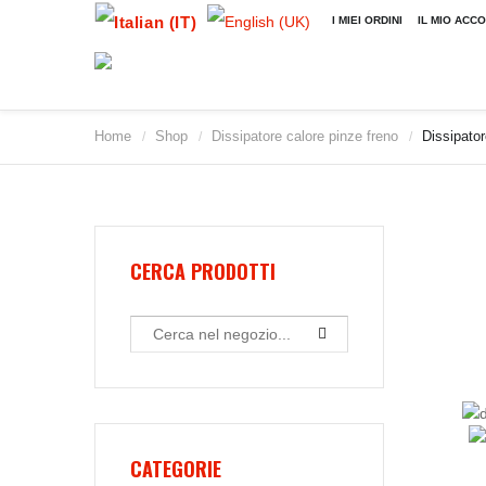
I MIEI ORDINI
IL MIO ACC
Home
Shop
Dissipatore calore pinze freno
Dissipator
/
/
/
CERCA PRODOTTI
CATEGORIE