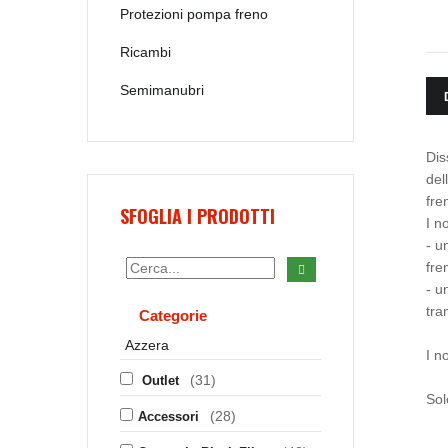
Protezioni pompa freno
Ricambi
Semimanubri
Dis
del
fre
SFOGLIA I PRODOTTI
I n
- u
fre
- u
tra
Categorie
Azzera
I n
(31)
Outlet
Sol
(28)
Accessori