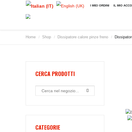
I MIEI ORDINI
IL MIO ACC
Home
Shop
Dissipatore calore pinze freno
Dissipator
/
/
/
CERCA PRODOTTI
CATEGORIE