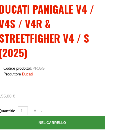
DUCATI PANIGALE V4 /
V4S / V4R &
STREETFIGHER V4 / S
(2025)
Codice prodotto
BPR05G
Produttore
Ducati
155,00 €
Quantità: