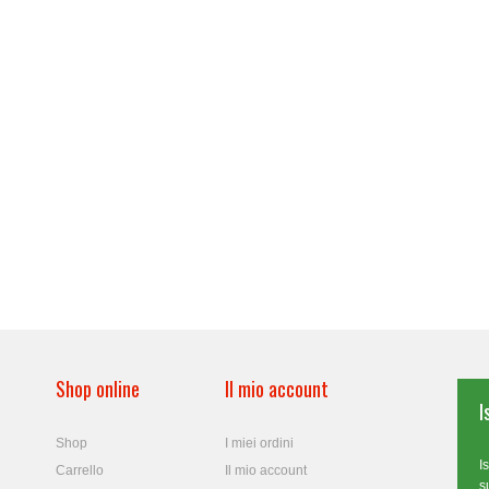
Shop online
Il mio account
I
Shop
I miei ordini
I
Carrello
Il mio account
s