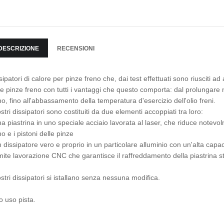
DESCRIZIONE
RECENSIONI
sipatori di calore per pinze freno che, dai test effettuati sono riusciti 
le pinze freno con tutti i vantaggi che questo comporta: dal prolungare
no, fino all'abbassamento della temperatura d'esercizio dell'olio freni.
ostri dissipatori sono costituiti da due elementi accoppiati tra loro:
na piastrina in uno speciale acciaio lavorata al laser, che riduce notevo
no e i pistoni delle pinze
n dissipatore vero e proprio in un particolare alluminio con un'alta capac
mite lavorazione CNC che garantisce il raffreddamento della piastrina st
ostri dissipatori si istallano senza nessuna modifica.
o uso pista.