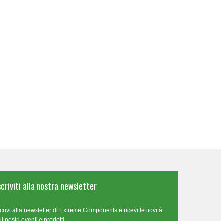
scriviti alla nostra newsletter
scrivi alla newsletter di Extreme Components e ricevi le novità
ui nostri eventi e prodotti.