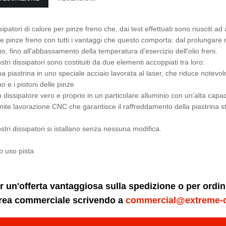
sipatori di calore per pinze freno che, dai test effettuati sono riusciti 
le pinze freno con tutti i vantaggi che questo comporta: dal prolungare
no, fino all'abbassamento della temperatura d'esercizio dell'olio freni.
ostri dissipatori sono costituiti da due elementi accoppiati tra loro:
na piastrina in uno speciale acciaio lavorata al laser, che riduce notevo
no e i pistoni delle pinze
n dissipatore vero e proprio in un particolare alluminio con un'alta capac
mite lavorazione CNC che garantisce il raffreddamento della piastrina st
ostri dissipatori si istallano senza nessuna modifica.
o uso pista
r un'offerta vantaggiosa sulla spedizione o per ordi
area commerciale scrivendo a
commercial@extreme-