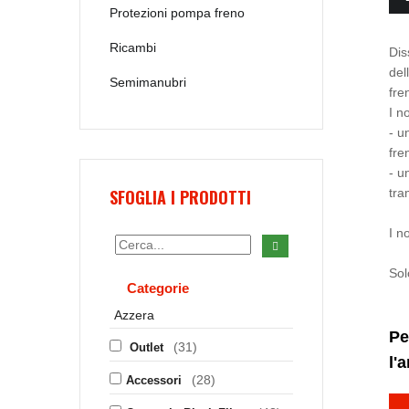
Protezioni pompa freno
Ricambi
Dis
del
Semimanubri
fre
I n
- u
fre
- u
SFOGLIA I PRODOTTI
tra
I n
Sol
Categorie
Azzera
Pe
(31)
Outlet
l'
(28)
Accessori