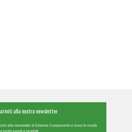
scriviti alla nostra newsletter
scrivi alla newsletter di Extreme Components e ricevi le novità
ui nostri eventi e prodotti.