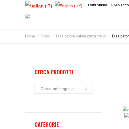
I MIEI ORDINI
IL MIO ACC
Home
Shop
Dissipatore calore pinze freno
Dissipator
/
/
/
2009
2010
2011
2012
2013
CERCA PRODOTTI
2014
2015
2016
2017
2018
2019
CATEGORIE
2020