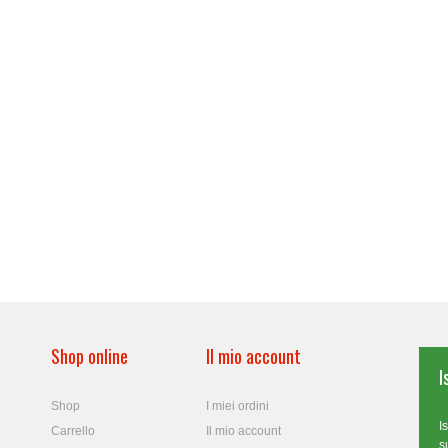
Shop online
Il mio account
I
Shop
I miei ordini
I
Carrello
Il mio account
s