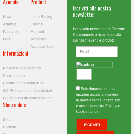
Azienda
Prodotti
Iscriviti alla nostra
newsletter
News
Linea Racing
Azienda
Carene
Iscrivi alla newsletter di Extreme
Palmares
Manubri
Components e ricevi le novità
OUTLET
Accessori
sui nostri eventi e prodotti.
Accessori box
Informazioni
Privacy e Cookie policy
Cookie policy
Condizioni generali d'uso
Selezionando questa
GDPR modulo di richiesta dati
opzione accetti di ricevere
GDPR richiesta cancellazione
la newsletter del nostro sito
Shop online
e accetti la nostra Privacy e
Cookie policy
Shop
Carrello