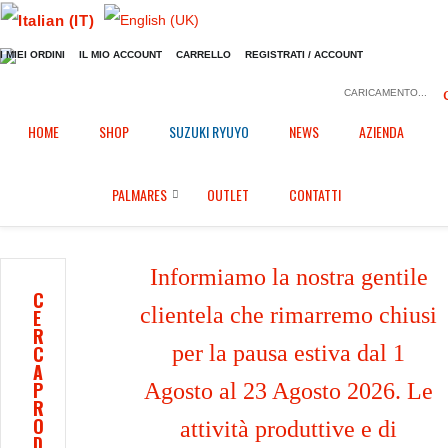
I MIEI ORDINI
IL MIO ACCOUNT
CARRELLO
REGISTRATI / ACCOUNT
CARICAMENTO...
Home
Shop
Dissipatore calore pinze freno
/
/
/
HOME
SHOP
SUZUKI RYUYO
NEWS
AZIENDA
Dissipatore calore pinze freno per Ducati Monster 1200 S (2014/2023)
PALMARES
OUTLET
CONTATTI
Informiamo la nostra gentile
C
clientela che rimarremo chiusi
E
R
per la pausa estiva dal 1
C
A
P
Agosto al 23 Agosto 2026. Le
R
O
attività produttive e di
D