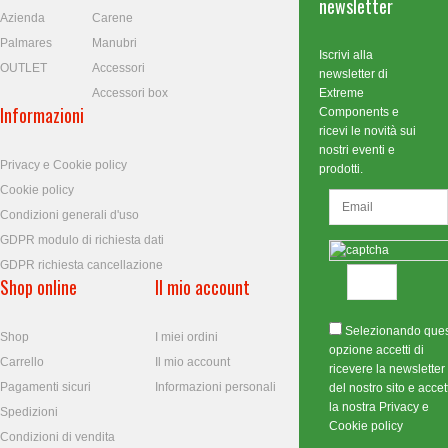
newsletter
Azienda
Carene
Palmares
Manubri
Iscrivi alla
OUTLET
Accessori
newsletter di
Accessori box
Extreme
Informazioni
Components e
ricevi le novità sui
nostri eventi e
Privacy e Cookie policy
prodotti.
Cookie policy
Condizioni generali d'uso
GDPR modulo di richiesta dati
GDPR richiesta cancellazione
Shop online
Il mio account
Selezionando que
Shop
I miei ordini
opzione accetti di
Carrello
Il mio account
ricevere la newsletter
Pagamenti sicuri
Informazioni personali
del nostro sito e accett
la nostra Privacy e
Spedizioni
Cookie policy
Condizioni di vendita