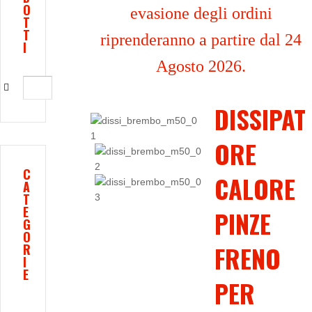
O
evasione degli ordini
T
T
riprenderanno a partire dal 24
I
Agosto 2026.
DISSIPAT
ORE
C
CALORE
A
T
E
PINZE
G
O
FRENO
R
I
E
PER