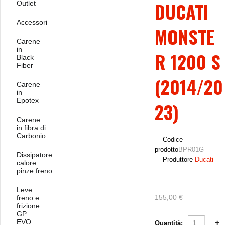
DUCATI
Outlet
Accessori
MONSTE
Carene
in
R 1200 S
Black
Fiber
(2014/20
Carene
in
Epotex
23)
Carene
in fibra di
Carbonio
Codice
prodotto
BPR01G
Dissipatore
Produttore
Ducati
calore
pinze freno
Leve
155,00 €
freno e
frizione
GP
EVO
Quantità: