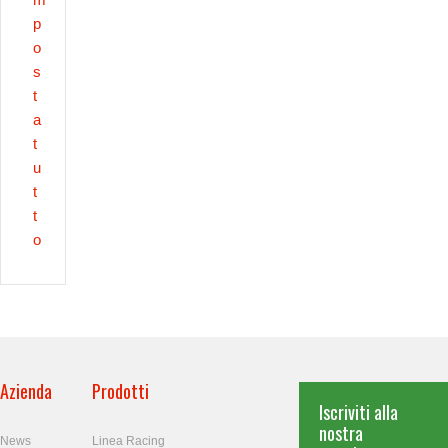
p
o
s
t
a
t
u
t
t
o
Azienda
Prodotti
Iscriviti alla
nostra
News
Linea Racing