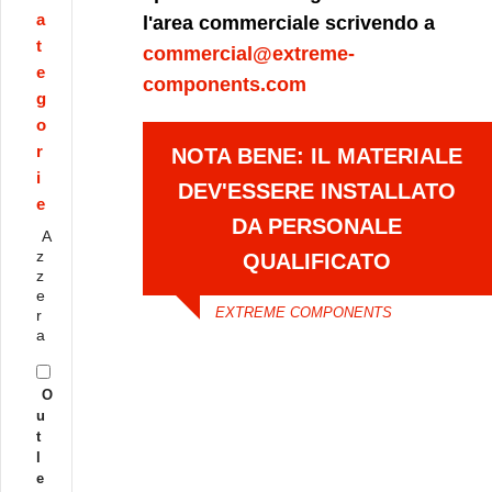
a
l'area commerciale scrivendo a
t
commercial@extreme-
e
components.com
g
o
r
NOTA BENE: IL MATERIALE
i
DEV'ESSERE INSTALLATO
e
DA PERSONALE
A
z
QUALIFICATO
z
e
EXTREME COMPONENTS
r
a
O
u
t
l
e