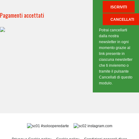
Pagamenti accettati
Potrai cancellarti
dalla nostra
newsletter in ogni
momento grazie al
link presente in
ciascuna newsletter
che ti invieremo o
tramite il pulsante
Cancellati di questo
modulo.
#solooperedarte
instagram.com