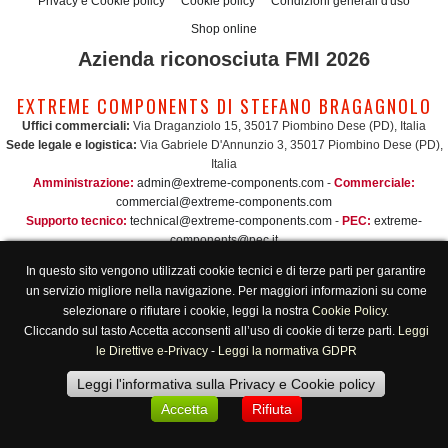
Privacy e Cookie policy
Cookie policy
Condizioni generali d'uso
Shop online
Azienda riconosciuta FMI 2026
EXTREME COMPONENTS DI STEFANO BRAGAGNOLO
Uffici commerciali:
Via Draganziolo 15, 35017 Piombino Dese (PD), Italia
Sede legale e logistica:
Via Gabriele D'Annunzio 3, 35017 Piombino Dese (PD),
Italia
Amministrazione:
admin@extreme-components.com
-
Commerciale:
commercial@extreme-components.com
Supporto tecnico:
technical@extreme-components.com
-
PEC:
extreme-
components@pec.it
C.F.:
BRGSFN69H30B563S -
P.Iva:
04230160287
In questo sito vengono utilizzati cookie tecnici e di terze parti per garantire
Orari di apertura:
Lunedì-Venerdì 8:00/17:00
un servizio migliore nella navigazione. Per maggiori informazioni su come
selezionare o rifiutare i cookie, leggi la nostra
Cookie Policy
.
Cliccando sul tasto Accetta acconsenti all’uso di cookie di terze parti.
Leggi
le Direttive e-Privacy
-
Leggi la normativa GDPR
Leggi l'informativa sulla Privacy e Cookie policy
Accetta
Rifiuta