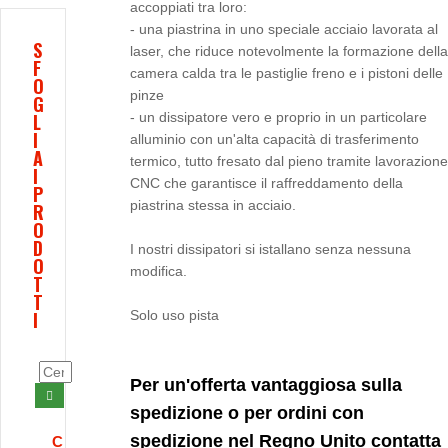
accoppiati tra loro:
- una piastrina in uno speciale acciaio lavorata al
S
laser, che riduce notevolmente la formazione della
F
camera calda tra le pastiglie freno e i pistoni delle
O
pinze
G
L
- un dissipatore vero e proprio in un particolare
I
alluminio con un'alta capacità di trasferimento
A
termico, tutto fresato dal pieno tramite lavorazione
I
CNC che garantisce il raffreddamento della
P
piastrina stessa in acciaio.
R
O
D
I nostri dissipatori si istallano senza nessuna
O
modifica.
T
T
I
Solo uso pista
Per un'offerta vantaggiosa sulla
spedizione o per ordini con
spedizione nel Regno Unito contatta
C