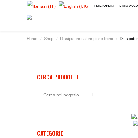
I MIEI ORDINI
IL MIO ACC
Home
Shop
Dissipatore calore pinze freno
Dissipato
/
/
/
2009
2010
2011
2012
2013
CERCA PRODOTTI
2014
2015
2016
2017
2018
2019
CATEGORIE
2020