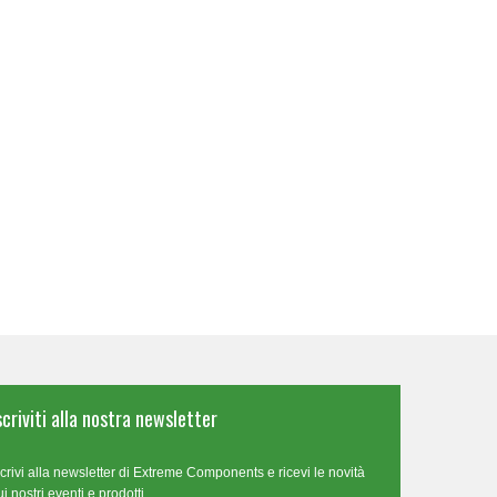
scriviti alla nostra newsletter
scrivi alla newsletter di Extreme Components e ricevi le novità
ui nostri eventi e prodotti.