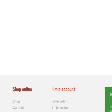
Shop online
Il mio account
I
Shop
I miei ordini
I
Carrello
Il mio account
s