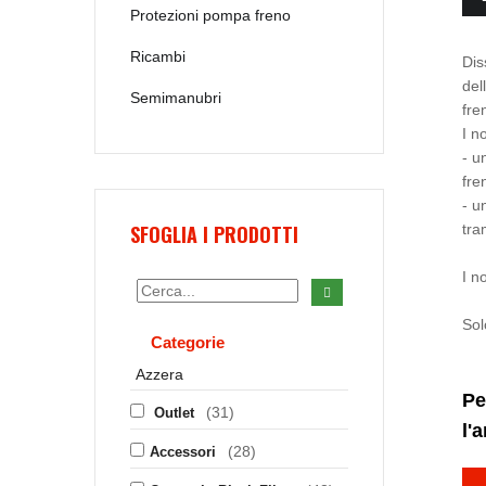
Protezioni pompa freno
Ricambi
Dis
del
Semimanubri
fre
I n
- u
fre
- u
SFOGLIA I PRODOTTI
tra
I n
Sol
Categorie
Azzera
Pe
(31)
Outlet
l'
(28)
Accessori