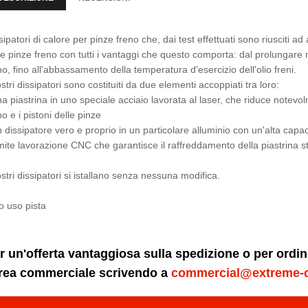
sipatori di calore per pinze freno che, dai test effettuati sono riusciti 
le pinze freno con tutti i vantaggi che questo comporta: dal prolungare
no, fino all'abbassamento della temperatura d'esercizio dell'olio freni.
ostri dissipatori sono costituiti da due elementi accoppiati tra loro:
na piastrina in uno speciale acciaio lavorata al laser, che riduce notevo
no e i pistoni delle pinze
n dissipatore vero e proprio in un particolare alluminio con un'alta capac
mite lavorazione CNC che garantisce il raffreddamento della piastrina st
ostri dissipatori si istallano senza nessuna modifica.
o uso pista
r un'offerta vantaggiosa sulla spedizione o per ordi
area commerciale scrivendo a
commercial@extreme-