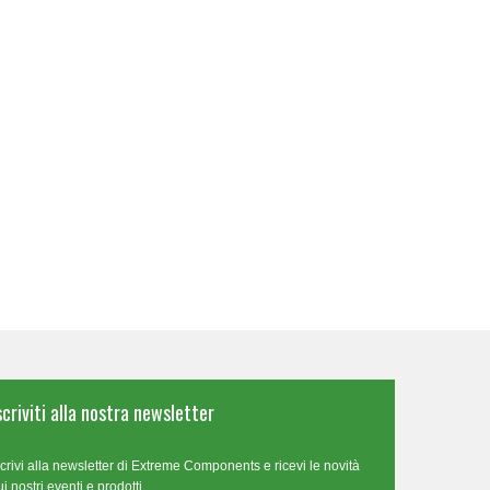
scriviti alla nostra newsletter
scrivi alla newsletter di Extreme Components e ricevi le novità
ui nostri eventi e prodotti.