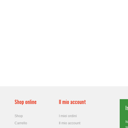
Shop online
Il mio account
I
Shop
I miei ordini
I
Carrello
Il mio account
s