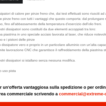
sipatori di calore per pinze freno che, dai test effettuati sono riusciti 
le pinze freno con tutti i vantaggi che questo comporta: dal prolungare
no, fino all'abbassamento della temperatura d'esercizio dell'olio freni.
ostri dissipatori sono costituiti da due elementi accoppiati tra loro:
na piastrina in uno speciale acciaio lavorata al laser, che riduce notevo
no e i pistoni delle pinze
n dissipatore vero e proprio in un particolare alluminio con un'alta capac
mite lavorazione CNC che garantisce il raffreddamento della piastrina st
ostri dissipatori si istallano senza nessuna modifica.
o uso pista
r un'offerta vantaggiosa sulla spedizione o per ordi
area commerciale scrivendo a
commercial@extreme-