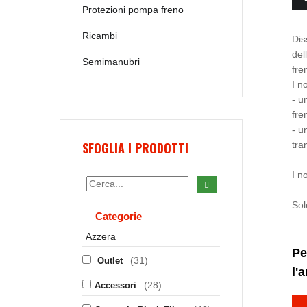
Protezioni pompa freno
Ricambi
Dis
del
Semimanubri
fre
I n
- u
fre
- u
SFOGLIA I PRODOTTI
tra
I n
Sol
Categorie
Azzera
Pe
(31)
Outlet
l'
(28)
Accessori