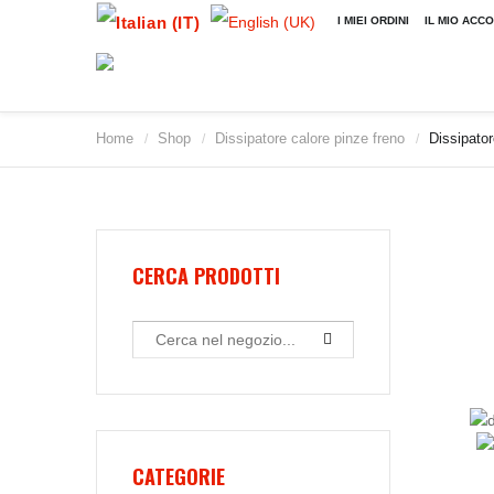
I MIEI ORDINI
IL MIO ACC
Home
Shop
Dissipatore calore pinze freno
Dissipator
/
/
/
CERCA PRODOTTI
CATEGORIE