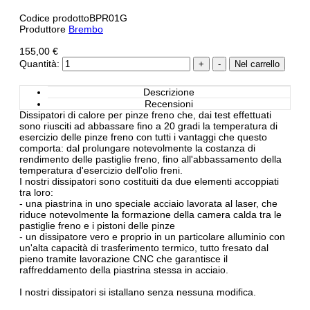
Codice prodotto
BPR01G
Produttore
Brembo
155,00 €
Quantità:
Descrizione
Recensioni
Dissipatori di calore per pinze freno che, dai test effettuati
sono riusciti ad abbassare fino a 20 gradi la temperatura di
esercizio delle pinze freno con tutti i vantaggi che questo
comporta: dal prolungare notevolmente la costanza di
rendimento delle pastiglie freno, fino all'abbassamento della
temperatura d'esercizio dell'olio freni.
I nostri dissipatori sono costituiti da due elementi accoppiati
tra loro:
- una piastrina in uno speciale acciaio lavorata al laser, che
riduce notevolmente la formazione della camera calda tra le
pastiglie freno e i pistoni delle pinze
- un dissipatore vero e proprio in un particolare alluminio con
un'alta capacità di trasferimento termico, tutto fresato dal
pieno tramite lavorazione CNC che garantisce il
raffreddamento della piastrina stessa in acciaio.
I nostri dissipatori si istallano senza nessuna modifica.