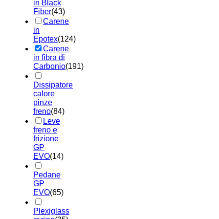
in Black
Fiber
(43)
Carene
in
Epotex
(124)
Carene
in fibra di
Carbonio
(191)
Dissipatore
calore
pinze
freno
(84)
Leve
freno e
frizione
GP
EVO
(14)
Pedane
GP
EVO
(65)
Plexiglass