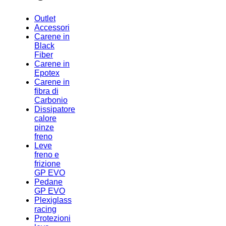
Outlet
Accessori
Carene in
Black
Fiber
Carene in
Epotex
Carene in
fibra di
Carbonio
Dissipatore
calore
pinze
freno
Leve
freno e
frizione
GP EVO
Pedane
GP EVO
Plexiglass
racing
Protezioni