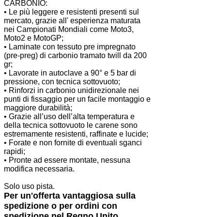
CARBONIO:
• Le più leggere e resistenti presenti sul
mercato, grazie all' esperienza maturata
nei Campionati Mondiali come Moto3,
Moto2 e MotoGP;
• Laminate con tessuto pre impregnato
(pre-preg) di carbonio tramato twill da 200
gr;
• Lavorate in autoclave a 90° e 5 bar di
pressione, con tecnica sottovuoto;
• Rinforzi in carbonio unidirezionale nei
punti di fissaggio per un facile montaggio e
maggiore durabilità;
• Grazie all’uso dell’alta temperatura e
della tecnica sottovuoto le carene sono
estremamente resistenti, raffinate e lucide;
• Forate e non fornite di eventuali sganci
rapidi;
• Pronte ad essere montate, nessuna
modifica necessaria.
Solo uso pista.
Per un'offerta vantaggiosa sulla
spedizione o per ordini con
spedizione nel Regno Unito