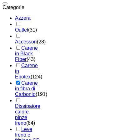
Categorie
Azzera
Outlet
(31)
Accessori
(28)
Carene
in Black
Fiber
(43)
Carene
in
Epotex
(124)
Carene
in fibra di
Carbonio
(191)
Dissipatore
calore
pinze
freno
(84)
Leve
freno e