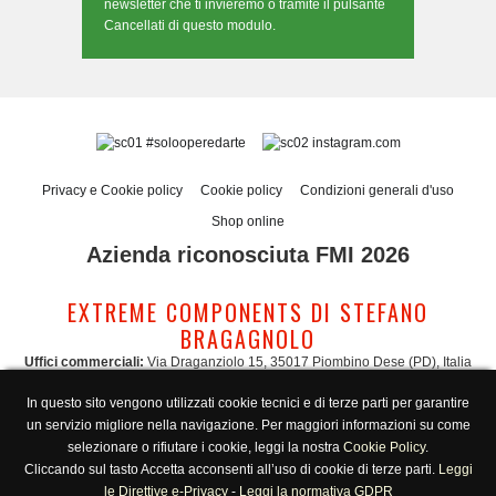
newsletter che ti invieremo o tramite il pulsante
Cancellati di questo modulo.
#solooperedarte
instagram.com
Privacy e Cookie policy
Cookie policy
Condizioni generali d'uso
Shop online
Azienda riconosciuta FMI 2026
EXTREME COMPONENTS DI STEFANO
BRAGAGNOLO
Uffici commerciali:
Via Draganziolo 15, 35017 Piombino Dese (PD), Italia
Sede legale e logistica:
Via Gabriele D'Annunzio 3, 35017 Piombino Dese (PD),
In questo sito vengono utilizzati cookie tecnici e di terze parti per garantire
Italia
un servizio migliore nella navigazione. Per maggiori informazioni su come
Amministrazione:
admin@extreme-components.com
-
Commerciale:
commercial@extreme-components.com
selezionare o rifiutare i cookie, leggi la nostra
Cookie Policy
.
Supporto tecnico:
technical@extreme-components.com
-
PEC:
extreme-
Cliccando sul tasto Accetta acconsenti all’uso di cookie di terze parti.
Leggi
components@pec.it
le Direttive e-Privacy
-
Leggi la normativa GDPR