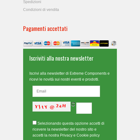
Spedizioni
Condizioni di vendita
Pagamenti accettati
Iscriviti alla nostra newsletter
Iscrivi alla newsletter di Extreme Components e
ricevi le novità sui nostri eventi e prodotti.
Selezionando questa opzione accetti di
ricevere la newsletter del nostro sito e
accetti la nostra Privacy e Cookie policy