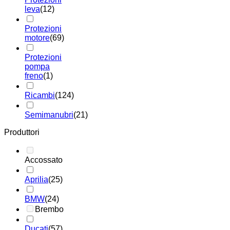
leva
(12)
Protezioni
motore
(69)
Protezioni
pompa
freno
(1)
Ricambi
(124)
Semimanubri
(21)
Produttori
Accossato
Aprilia
(25)
BMW
(24)
Brembo
Ducati
(57)