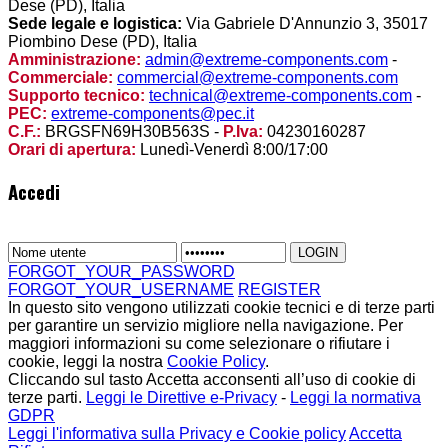
Dese (PD), Italia
Sede legale e logistica:
Via Gabriele D'Annunzio 3, 35017
Piombino Dese (PD), Italia
Amministrazione:
admin@extreme-components.com
-
Commerciale:
commercial@extreme-components.com
Supporto tecnico:
technical@extreme-components.com
-
PEC:
extreme-components@pec.it
C.F.:
BRGSFN69H30B563S -
P.Iva:
04230160287
Orari di apertura:
Lunedì-Venerdì 8:00/17:00
Accedi
FORGOT_YOUR_PASSWORD
FORGOT_YOUR_USERNAME
REGISTER
In questo sito vengono utilizzati cookie tecnici e di terze parti
per garantire un servizio migliore nella navigazione. Per
maggiori informazioni su come selezionare o rifiutare i
cookie, leggi la nostra
Cookie Policy
.
Cliccando sul tasto Accetta acconsenti all’uso di cookie di
terze parti.
Leggi le Direttive e-Privacy
-
Leggi la normativa
GDPR
Leggi l'informativa sulla Privacy e Cookie policy
Accetta