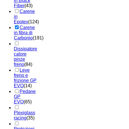
in Black
Fiber
(43)
Carene
in
Epotex
(124)
Carene
in fibra di
Carbonio
(191)
Dissipatore
calore
pinze
freno
(84)
Leve
freno e
frizione GP
EVO
(14)
Pedane
GP
EVO
(65)
Plexiglass
racing
(35)
Protezioni