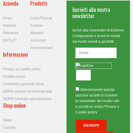
Azienda
Prodotti
Iscriviti alla nostra
newsletter
News
Linea Racing
Azienda
Carene
Iscrivi alla newsletter di Extreme
Palmares
Manubri
Components e ricevi le novità
OUTLET
Accessori
sui nostri eventi e prodotti.
Accessori box
Informazioni
Privacy e Cookie policy
Cookie policy
Condizioni generali d'uso
Selezionando questa
GDPR modulo di richiesta dati
opzione accetti di ricevere
GDPR richiesta cancellazione
la newsletter del nostro sito
Shop online
e accetti la nostra Privacy e
Cookie policy
Shop
Carrello