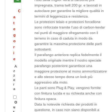
impregnata, trama twill 200 gr. e lavorati in
C
autoclave per garantire la migliore qualità in
termini di leggerezza e resistenza.
a
Le protezioni telaio e protezioni forcellone
t
sono rinforzate tramite l’uso di carbon-kevlar
e
nei punti di maggiore sfregamento con il
g
terreno in caso di caduta in modo da
o
garantire la massima protezione delle parti
r
sottostanti.
i
Il parafango anteriore replica fedelmente il
e
modello originale mentre il nostro speciale
parafango posteriore garantisce una
A
z
maggiore protezione al mono ammortizzatore
z
e allo stesso tempo dona un look più
e
aggressivo alla moto.
r
Le parti sono Plug & Play, vengono fornite
a
con finitura lucida e su richiesta anche con
finitura opaca.
O
Data la notevole richiesta dei prodotti in
u
questione, in caso non siano disponibili a
t