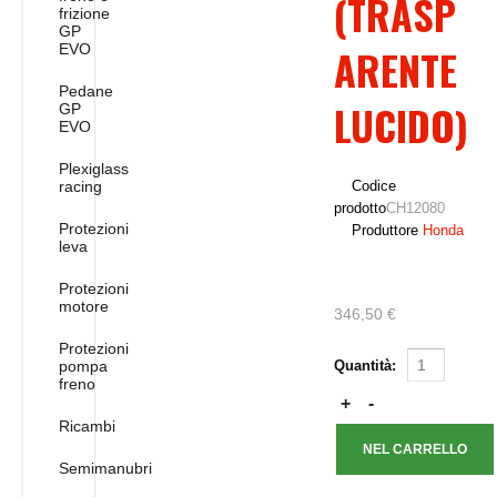
(TRASP
frizione
GP
EVO
ARENTE
Pedane
LUCIDO)
GP
EVO
Plexiglass
racing
Codice
prodotto
CH12080
Protezioni
Produttore
Honda
leva
Protezioni
motore
346,50 €
Protezioni
pompa
Quantità:
freno
Ricambi
Semimanubri