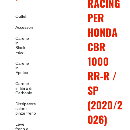
RACING
PER
Outlet
HONDA
Accessori
Carene
CBR
in
Black
Fiber
1000
Carene
in
RR-R /
Epotex
Carene
SP
in fibra di
Carbonio
(2020/2
Dissipatore
calore
pinze freno
026)
Leve
freno e