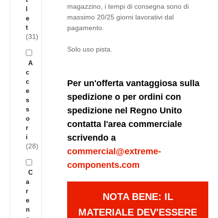
magazzino, i tempi di consegna sono di
l
massimo 20/25 giorni lavorativi dal
e
t
pagamento.
(31)
Solo uso pista.
A
c
c
Per un'offerta vantaggiosa sulla
e
spedizione o per ordini con
s
s
spedizione nel Regno Unito
o
contatta l'area commerciale
r
scrivendo a
i
(28)
commercial@extreme-
components.com
C
a
r
NOTA BENE: IL
e
n
MATERIALE DEV'ESSERE