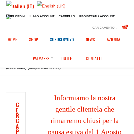
I MIEI ORDINI
IL MIO ACCOUNT
CARRELLO
REGISTRATI / ACCOUNT
CARICAMENTO...
Home
Shop
Carene in fibra di Carbonio
/
/
/
HOME
SHOP
SUZUKI RYUYO
NEWS
AZIENDA
Parafango posteriore Racing per Honda CBR 1000 RR-R / SP
PALMARES
OUTLET
CONTATTI
(2020/2026) (trasparente lucido)
Informiamo la nostra
C
gentile clientela che
E
R
rimarremo chiusi per la
C
A
P
pausa estiva dal 1 Agosto