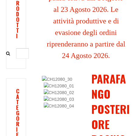
R
O
al 23 Agosto 2026. Le
D
O
attività produttive e di
T
T
evasione degli ordini
I
riprenderanno a partire dal
24 Agosto 2026.
PARAFA
NGO
C
A
T
POSTERI
E
G
O
ORE
R
I
E