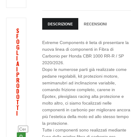
DESCRIZIONE
RECENSIONI
S
F
O
Extreme Components è lieta di presentare la
G
nuova linea di componenti in Fibra di
L
Carbonio per Honda CBR 1000 RR-R / SP
I
A
2020/2026.
I
Dopo le numerose parti già realizzate come
P
pedane regolabili, kit protezioni motore,
R
semimanubri ad inclinazione variabile,
O
D
comando frizione completo, carene in
O
Epotex, plexiglass racing alta protezione e
T
molto altro, ci siamo focalizzati nelle
T
componenti in carbonio per migliorare ancora
I
più l’estetica della moto ed allo stesso tempo
la protezione.
Tutte i componenti sono realizzati mediante
l’uso della miglior fibra di carbonio pre