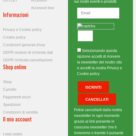
OUTLET
Accessori
sui nostri eventi e prodotti.
Accessori box
Informazioni
Privacy e Cookie policy
Cookie policy
Condizioni generali d'uso
Selezionando questa
GDPR modulo di richiesta dati
opzione accetti di ricevere
GDPR richiesta cancellazione
la newsletter del nostro sito
Shop online
e accetti la nostra Privacy e
Cookie policy
Shop
Carrello
Pagamenti sicuri
Spedizioni
Potrai cancellarti dalla nostra
Condizioni di vendita
newsletter in ogni momento
Il mio account
grazie al link presente in
ciascuna newsletter che ti
invieremo o tramite il pulsante
I miei ordini