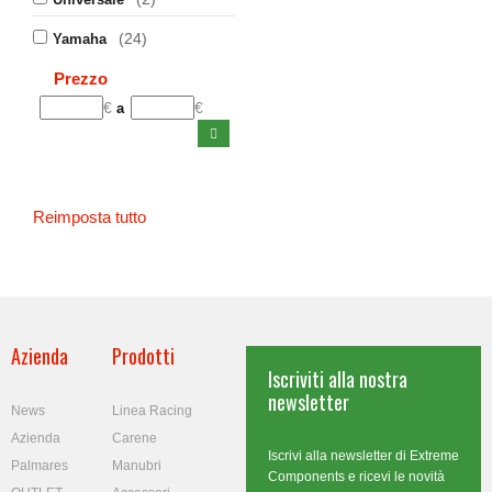
(24)
Yamaha
Prezzo
€
€
a
Reimposta tutto
Azienda
Prodotti
Iscriviti alla nostra
newsletter
News
Linea Racing
Azienda
Carene
Iscrivi alla newsletter di Extreme
Palmares
Manubri
Components e ricevi le novità