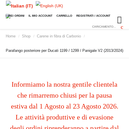
I MIEI ORDINI
IL MIO ACCOUNT
CARRELLO
REGISTRATI / ACCOUNT
CARICAMENTO...
Home
Shop
Carene in fibra di Carbonio
/
/
/
Parafango posteriore per Ducati 1199 / 1299 / Panigale V2 (2013/2024)
Informiamo la nostra gentile clientela
che rimarremo chiusi per la pausa
estiva dal 1 Agosto al 23 Agosto 2026.
Le attività produttive e di evasione
degli ordini riprenderanno a partire dal