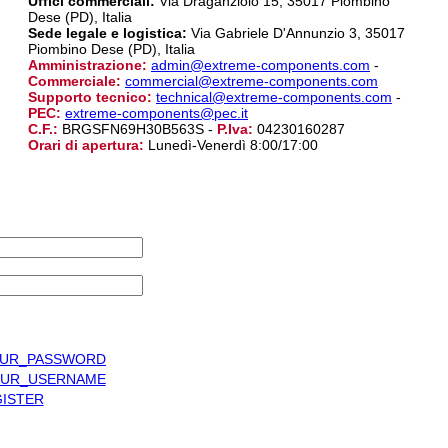
Uffici commerciali:
Via Draganziolo 15, 35017 Piombino
Dese (PD), Italia
Sede legale e logistica:
Via Gabriele D'Annunzio 3, 35017
Piombino Dese (PD), Italia
Amministrazione:
admin@extreme-components.com
-
Commerciale:
commercial@extreme-components.com
Supporto tecnico:
technical@extreme-components.com
-
PEC:
extreme-components@pec.it
C.F.:
BRGSFN69H30B563S -
P.Iva:
04230160287
Orari di apertura:
Lunedì-Venerdì 8:00/17:00
UR_PASSWORD
UR_USERNAME
ISTER