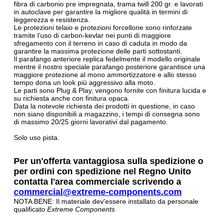
fibra di carbonio pre impregnata, trama twill 200 gr. e lavorati
in autoclave per garantire la migliore qualità in termini di
leggerezza e resistenza.
Le protezioni telaio e protezioni forcellone sono rinforzate
tramite l’uso di carbon-kevlar nei punti di maggiore
sfregamento con il terreno in caso di caduta in modo da
garantire la massima protezione delle parti sottostanti.
Il parafango anteriore replica fedelmente il modello originale
mentre il nostro speciale parafango posteriore garantisce una
maggiore protezione al mono ammortizzatore e allo stesso
tempo dona un look più aggressivo alla moto.
Le parti sono Plug & Play, vengono fornite con finitura lucida e
su richiesta anche con finitura opaca.
Data la notevole richiesta dei prodotti in questione, in caso
non siano disponibili a magazzino, i tempi di consegna sono
di massimo 20/25 giorni lavorativi dal pagamento.
Solo uso pista.
Per un'offerta vantaggiosa sulla spedizione o
per ordini con spedizione nel Regno Unito
contatta l'area commerciale scrivendo a
commercial@extreme-components.com
NOTA BENE: Il materiale dev'essere installato da personale
qualificato
Extreme Components