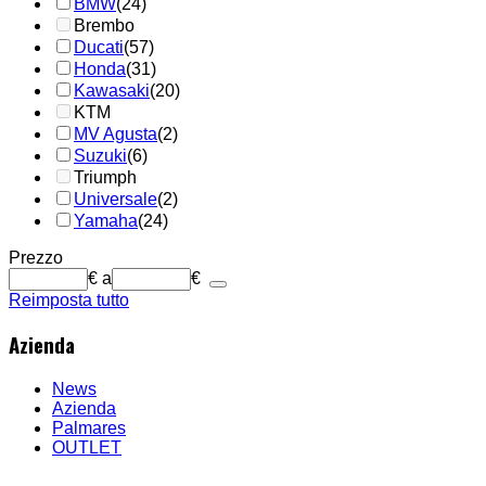
BMW
(24)
Brembo
Ducati
(57)
Honda
(31)
Kawasaki
(20)
KTM
MV Agusta
(2)
Suzuki
(6)
Triumph
Universale
(2)
Yamaha
(24)
Prezzo
€
a
€
Reimposta tutto
Azienda
News
Azienda
Palmares
OUTLET