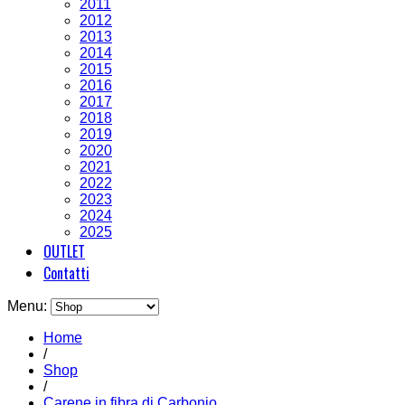
2011
2012
2013
2014
2015
2016
2017
2018
2019
2020
2021
2022
2023
2024
2025
OUTLET
Contatti
Menu:
Home
/
Shop
/
Carene in fibra di Carbonio