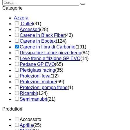
Categorie
Azzera
Outlet
(31)
Accessori
(28)
Carene in Black Fiber
(43)
Carene in Epotex
(124)
Carene in fibra di Carbonio
(191)
Dissipatore calore pinze freno
(84)
Leve freno e frizione GP EVO
(14)
Pedane GP EVO
(65)
Plexiglass racing
(35)
Protezioni leva
(12)
Protezioni motore
(69)
Protezioni pompa freno
(1)
Ricambi
(124)
Semimanubri
(21)
Produttori
Accossato
Aprilia
(25)