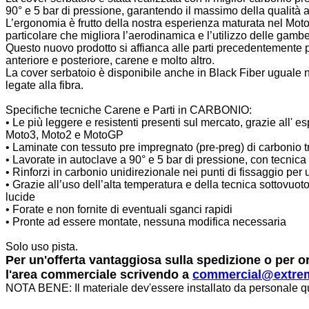
90° e 5 bar di pressione, garantendo il massimo della qualità a 
L’ergonomia è frutto della nostra esperienza maturata nel Mot
particolare che migliora l’aerodinamica e l’utilizzo delle gambe 
Questo nuovo prodotto si affianca alle parti precedentemente p
anteriore e posteriore, carene e molto altro.
La cover serbatoio è disponibile anche in Black Fiber uguale ne
legate alla fibra.
Specifiche tecniche Carene e Parti in CARBONIO:
• Le più leggere e resistenti presenti sul mercato, grazie all
Moto3, Moto2 e MotoGP
• Laminate con tessuto pre impregnato (pre-preg) di carbonio t
• Lavorate in autoclave a 90° e 5 bar di pressione, con tecnica
• Rinforzi in carbonio unidirezionale nei punti di fissaggio per
• Grazie all’uso dell’alta temperatura e della tecnica sottovuot
lucide
• Forate e non fornite di eventuali sganci rapidi
• Pronte ad essere montate, nessuna modifica necessaria
Solo uso pista.
Per un'offerta vantaggiosa sulla spedizione o per o
l'area commerciale scrivendo a
commercial@extre
NOTA BENE: Il materiale dev'essere installato da personale q