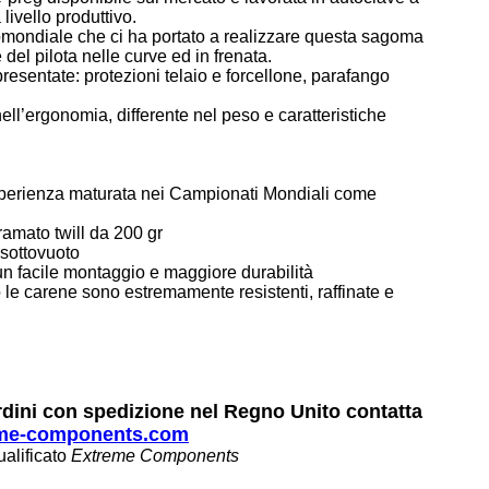
livello produttivo.
omondiale che ci ha portato a realizzare questa sagoma
del pilota nelle curve ed in frenata.
resentate: protezioni telaio e forcellone, parafango
ll’ergonomia, differente nel peso e caratteristiche
' esperienza maturata nei Campionati Mondiali come
ramato twill da 200 gr
 sottovuoto
 un facile montaggio e maggiore durabilità
o le carene sono estremamente resistenti, raffinate e
rdini con spedizione nel Regno Unito contatta
me-components.com
ualificato
Extreme Components