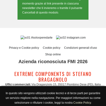
momento grazie al link presente in ciascuna
newsletter che ti invieremo o tramite il pulsante
Cancellati di questo modulo.
#solooperedarte
instagram.com
Privacy e Cookie policy
Cookie policy
Condizioni generali d'uso
Shop online
Azienda riconosciuta FMI 2026
EXTREME COMPONENTS DI STEFANO
BRAGAGNOLO
Uffici commerciali:
Via Draganziolo 15, 35017 Piombino Dese (PD), Italia
Sede legale e logistica:
Via Gabriele D'Annunzio 3, 35017 Piombino Dese (PD),
In questo sito vengono utilizzati cookie tecnici e di terze parti per garantire
Italia
un servizio migliore nella navigazione. Per maggiori informazioni su come
Amministrazione:
admin@extreme-components.com
-
Commerciale:
commercial@extreme-components.com
selezionare o rifiutare i cookie, leggi la nostra
Cookie Policy
.