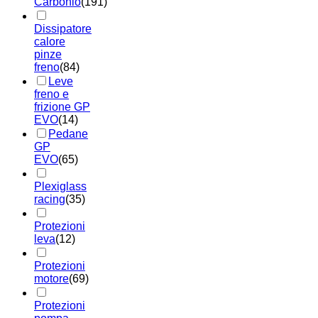
Carbonio
(191)
Dissipatore
calore
pinze
freno
(84)
Leve
freno e
frizione GP
EVO
(14)
Pedane
GP
EVO
(65)
Plexiglass
racing
(35)
Protezioni
leva
(12)
Protezioni
motore
(69)
Protezioni