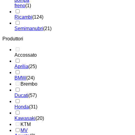
pompa
freno
(1)
Ricambi
(124)
Semimanubri
(21)
Produttori
Accossato
Aprilia
(25)
BMW
(24)
Brembo
Ducati
(57)
Honda
(31)
Kawasaki
(20)
KTM
MV