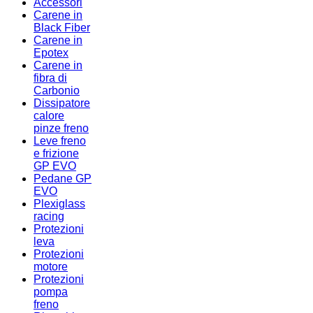
Accessori
Carene in
Black Fiber
Carene in
Epotex
Carene in
fibra di
Carbonio
Dissipatore
calore
pinze freno
Leve freno
e frizione
GP EVO
Pedane GP
EVO
Plexiglass
racing
Protezioni
leva
Protezioni
motore
Protezioni
pompa
freno