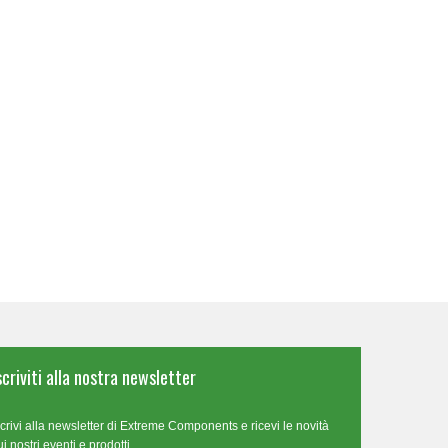
scriviti alla nostra newsletter
scrivi alla newsletter di Extreme Components e ricevi le novità
ui nostri eventi e prodotti.