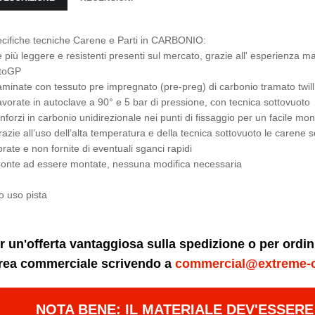
cifiche tecniche Carene e Parti in CARBONIO:
e più leggere e resistenti presenti sul mercato, grazie all' esperienz
toGP
aminate con tessuto pre impregnato (pre-preg) di carbonio tramato twil
avorate in autoclave a 90° e 5 bar di pressione, con tecnica sottovuoto
inforzi in carbonio unidirezionale nei punti di fissaggio per un facile m
razie all’uso dell’alta temperatura e della tecnica sottovuoto le carene 
orate e non fornite di eventuali sganci rapidi
ronte ad essere montate, nessuna modifica necessaria
o uso pista
r un'offerta vantaggiosa sulla spedizione o per ordi
area commerciale scrivendo a
commercial@extreme-
NOTA BENE: IL MATERIALE DEV'ESSER