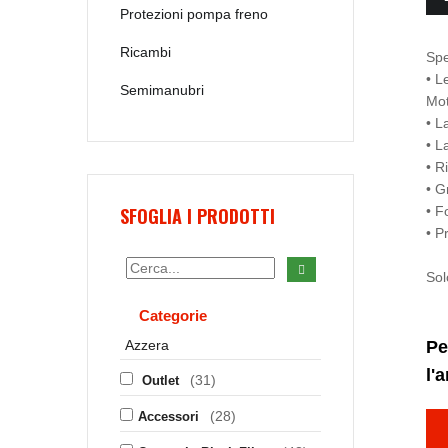
Protezioni pompa freno
Ricambi
Spe
• L
Semimanubri
Mo
• L
• L
• R
• G
SFOGLIA I PRODOTTI
• F
• P
Sol
Categorie
Azzera
Pe
l'
(31)
Outlet
(28)
Accessori